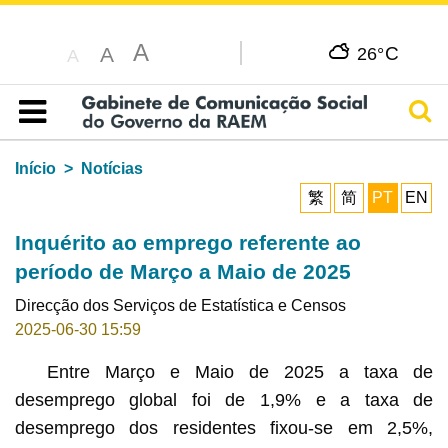
A
C
A
26°
A
Pesq
Índice
Início
Notícias
繁
简
PT
EN
Inquérito ao emprego referente ao
período de Março a Maio de 2025
Direcção dos Serviços de Estatística e Censos
2025-06-30 15:59
Entre Março e Maio de 2025 a taxa de
desemprego global foi de 1,9% e a taxa de
desemprego dos residentes fixou-se em 2,5%,