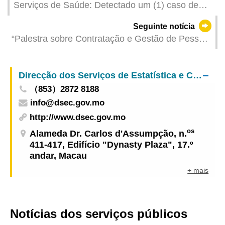
Serviços de Saúde: Detectado um (1) caso de
infecção de Vibrio Vulnificus
Seguinte notícia
“Palestra sobre Contratação e Gestão de Pessoal
em Conformidade com a Lei”, uma acção
interdepartamental dirigida aos Operadores do
Direcção dos Serviços de Estatística e Censos
Sector de Convenções e Exposições
（853）2872 8188
info@dsec.gov.mo
http://www.dsec.gov.mo
os
Alameda Dr. Carlos d'Assumpção, n.
411-417, Edifício "Dynasty Plaza", 17.º
andar, Macau
+ mais
Notícias dos serviços públicos