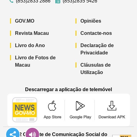
(853)2833 2886
(853)2835 5426
GOV.MO
Opiniões
Revista Macau
Contacte-nos
Livro do Ano
Declaração de
Privacidade
Livro de Fotos de
Macau
Cláusulas de
Utilização
Descarregar a aplicação de telemóvel
Aplicação de telemóvel “Notícias do G
Aplicação de telemóvel “
Aplicação 
© 2022 Gabinete de Comunicação Social do