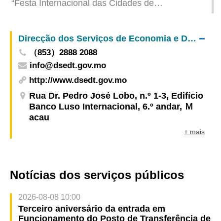
“Festa Internacional das Cidades de
Interior
Gastronomia, Macau 2025” abre o pano 11 de
Julho trazendo dez dias com iguarias de todo
Direcção dos Serviços de Economia e Desenvolvimento Tecnológico
mundo numa mostra das vantagens de Macau
（853）2888 2088
como plataforma
info@dsedt.gov.mo
http://www.dsedt.gov.mo
Rua Dr. Pedro José Lobo, n.º 1-3, Edifício
Banco Luso Internacional, 6.º andar, Ｍ
acau
+ mais
Notícias dos serviços públicos
2026-08-08 10:00
Terceiro aniversário da entrada em
Funcionamento do Posto de Transferência de