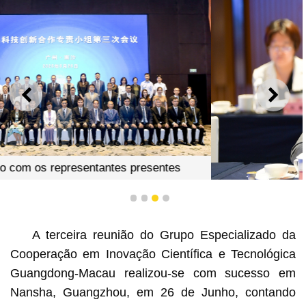
ANTERIOR
SEGU
Discurso proferido, na reunião, pelo director da DSEDT,
1
2
3
4
Yau Yun Wah
A terceira reunião do Grupo Especializado da
Cooperação em Inovação Científica e Tecnológica
Guangdong-Macau realizou-se com sucesso em
Nansha, Guangzhou, em 26 de Junho, contando