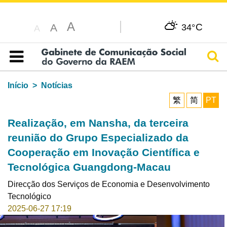
A
C
A
34°
A
Pesq
Índice
Início
Notícias
繁
简
PT
Realização, em Nansha, da terceira
reunião do Grupo Especializado da
Cooperação em Inovação Científica e
Tecnológica Guangdong-Macau
Direcção dos Serviços de Economia e Desenvolvimento
Tecnológico
2025-06-27 17:19