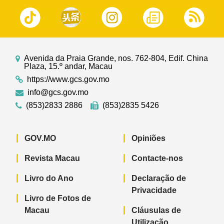
Avenida da Praia Grande, nos. 762-804, Edif. China
Plaza, 15.º andar, Macau
https://www.gcs.gov.mo
info@gcs.gov.mo
(853)2833 2886
(853)2835 5426
GOV.MO
Opiniões
Revista Macau
Contacte-nos
Livro do Ano
Declaração de
Privacidade
Livro de Fotos de
Macau
Cláusulas de
Utilização