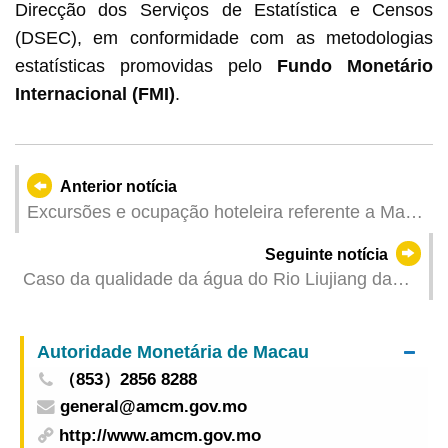
Direcção dos Serviços de Estatística e Censos
(DSEC), em conformidade com as metodologias
estatísticas promovidas pelo
Fundo Monetário
Internacional (FMI)
.
Anterior notícia
Excursões e ocupação hoteleira referente a Maio
de 2025
Seguinte notícia
Caso da qualidade da água do Rio Liujiang da
Província de Guangxi não põe em causa a
segurança no abastecimento de água a Macau
Autoridade Monetária de Macau
（853）2856 8288
general@amcm.gov.mo
http://www.amcm.gov.mo