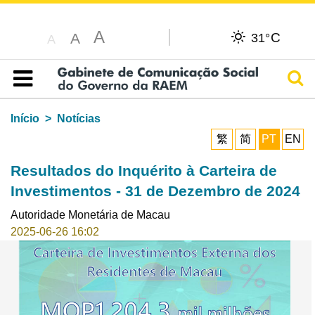
A
C
A
31°
A
Pesq
Índice
Início
Notícias
繁
简
PT
EN
Resultados do Inquérito à Carteira de
Investimentos - 31 de Dezembro de 2024
Autoridade Monetária de Macau
2025-06-26 16:02