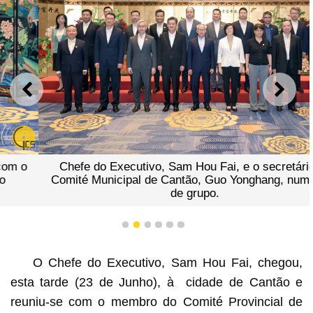
ANTERIOR
SEGU
Chefe do Executivo, Sam Hou Fai, e o secretário do
Comité Municipal de Cantão, Guo Yonghang, numa foto
de grupo.
1
2
3
4
5
6
O Chefe do Executivo, Sam Hou Fai, chegou,
esta tarde (23 de Junho), à cidade de Cantão e
reuniu-se com o membro do Comité Provincial de