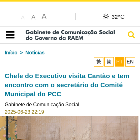
A
C
A
32°
A
Pesq
Índice
Início
Notícias
繁
简
PT
EN
Chefe do Executivo visita Cantão e tem
encontro com o secretário do Comité
Municipal do PCC
Gabinete de Comunicação Social
2025-06-23 22:19