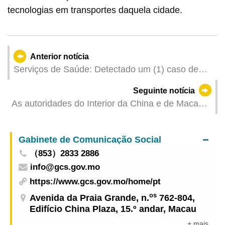
tecnologias em transportes daquela cidade.
Anterior notícia
Serviços de Saúde: Detectado um (1) caso de
infecção colectiva de gripe
Seguinte notícia
As autoridades do Interior da China e de Macau
assinaram o «Acordo de Cooperação para os
Trabalhos de Gestão da Disposição de Materiais
Gabinete de Comunicação Social
Inertes Resultantes de Demolições e
（853）2833 2886
Construções de Macau nas áreas marítimas do
info@gcs.gov.mo
Interior da China»
https://www.gcs.gov.mo/home/pt
os
Avenida da Praia Grande, n.
762-804,
Edifício China Plaza, 15.º andar, Macau
+ mais