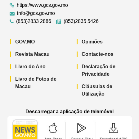
https://www.gcs.gov.mo
info@gcs.gov.mo
(853)2833 2886
(853)2835 5426
GOV.MO
Opiniões
Revista Macau
Contacte-nos
Livro do Ano
Declaração de
Privacidade
Livro de Fotos de
Macau
Cláusulas de
Utilização
Descarregar a aplicação de telemóvel
Aplicação de telemóvel “Notícias do G
Aplicação de telemóvel “
Aplicação 