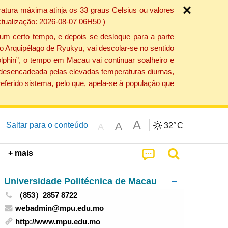
atura máxima atinja os 33 graus Celsius ou valores
ctualização: 2026-08-07 06H50 )
um certo tempo, e depois se desloque para a parte
do Arquipélago de Ryukyu, vai descolar-se no sentido
lphin”, o tempo em Macau vai continuar soalheiro e
o desencadeada pelas elevadas temperaturas diurnas,
eferido sistema, pelo que, apela-se à população que
A
A
Saltar para o conteúdo
32°
C
A
+ mais
Universidade Politécnica de Macau
（853）2857 8722
webadmin@mpu.edu.mo
http://www.mpu.edu.mo