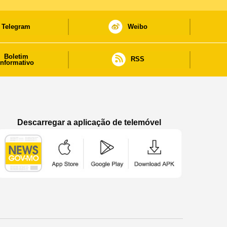
Telegram
Weibo
Boletim
RSS
informativo
Descarregar a aplicação de telemóvel
Aplicação de telemóvel “Notícias do Governo
Aplicação de telemóvel “Notícia
Aplicação de telem