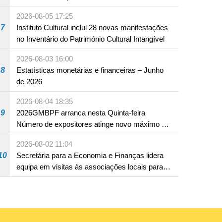
produto com substâncias medicamentosas
2026-08-05 17:25
ocidentais
7
Instituto Cultural inclui 28 novas manifestações
no Inventário do Património Cultural Intangível
2026-08-03 16:00
8
Estatísticas monetárias e financeiras – Junho
de 2026
2026-08-04 18:35
9
2026GMBPF arranca nesta Quinta-feira
Número de expositores atinge novo máximo em
18 anos
2026-08-02 11:04
10
Secretária para a Economia e Finanças lidera
equipa em visitas às associações locais para
consolidar consensos e promover os trabalhos
nas áreas económica e social