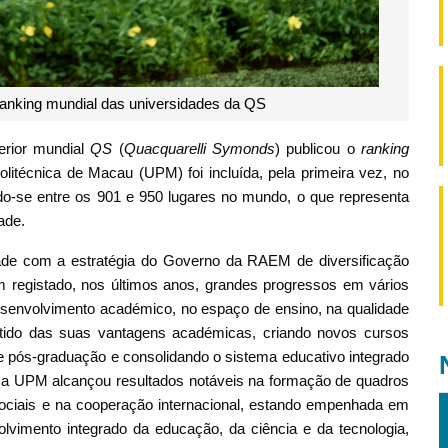
ranking mundial das universidades da QS
erior mundial
QS
(
Quacquarelli Symonds
) publicou o
ranking
litécnica de Macau (UPM) foi incluída, pela primeira vez, no
ndo-se entre os 901 e 950 lugares no mundo, o que representa
ade.
de com a estratégia do Governo da RAEM de diversificação
registado, nos últimos anos, grandes progressos em vários
senvolvimento académico, no espaço de ensino, na qualidade
artido das suas vantagens académicas, criando novos cursos
e pós-graduação e consolidando o sistema educativo integrado
, a UPM alcançou resultados notáveis na formação de quadros
s sociais e na cooperação internacional, estando empenhada em
imento integrado da educação, da ciência e da tecnologia,