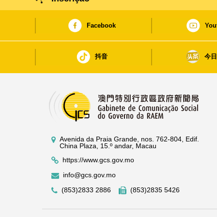
Facebook
You
抖音
今
Avenida da Praia Grande, nos. 762-804, Edif.
China Plaza, 15.º andar, Macau
https://www.gcs.gov.mo
info@gcs.gov.mo
(853)2833 2886
(853)2835 5426