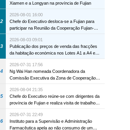
Xiamen e a Longyan na província de Fujian
2026-08-01 16:00
2
Chefe do Executivo desloca-se a Fujian para
participar na Reunião da Cooperação Fujian-
Macau
2026-08-03 09:01
3
Publicação dos preços de venda das fracções
da habitação económica nos Lotes A1 a A4 e
A12 da Zona A dos Novos Aterros
2026-07-31 17:56
4
Ng Wai Han nomeada Coordenadora da
Comissão Executiva da Zona de Cooperação
Aprofundada entre Guangdong e Macau em
2026-08-04 21:35
Hengqin
5
Chefe do Executivo reúne-se com dirigentes da
província de Fujian e realiza visita de trabalho
em Fuzhou
2026-07-31 22:49
6
Instituto para a Supervisão e Administração
Farmacêutica apela ao não consumo de um