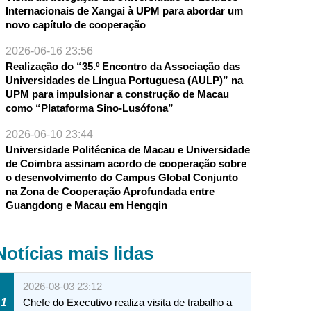
Internacionais de Xangai à UPM para abordar um
novo capítulo de cooperação
2026-06-16 23:56
Realização do “35.º Encontro da Associação das
Universidades de Língua Portuguesa (AULP)” na
UPM para impulsionar a construção de Macau
como “Plataforma Sino-Lusófona”
2026-06-10 23:44
Universidade Politécnica de Macau e Universidade
de Coimbra assinam acordo de cooperação sobre
o desenvolvimento do Campus Global Conjunto
na Zona de Cooperação Aprofundada entre
Guangdong e Macau em Hengqin
Notícias mais lidas
2026-08-03 23:12
1
Chefe do Executivo realiza visita de trabalho a