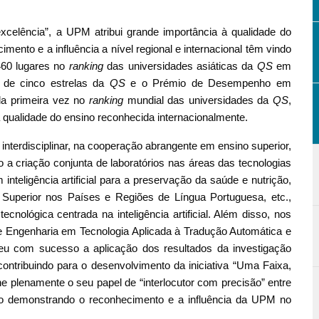
excelência”, a UPM atribui grande importância à qualidade do
mento e a influência a nível regional e internacional têm vindo
460 lugares no
ranking
das universidades asiáticas da
QS
em
l de cinco estrelas da
QS
e o Prémio de Desempenho em
ela primeira vez no
ranking
mundial das universidades da
QS
,
 a qualidade do ensino reconhecida internacionalmente.
 interdisciplinar, na cooperação abrangente em ensino superior,
do a criação conjunta de laboratórios nas áreas das tecnologias
inteligência artificial para a preservação da saúde e nutrição,
perior nos Países e Regiões de Língua Portuguesa, etc.,
ecnológica centrada na inteligência artificial. Além disso, nos
e Engenharia em Tecnologia Aplicada à Tradução Automática e
moveu com sucesso a aplicação dos resultados da investigação
ontribuindo para o desenvolvimento da iniciativa “Uma Faixa,
plenamente o seu papel de “interlocutor com precisão” entre
o demonstrando o reconhecimento e a influência da UPM no