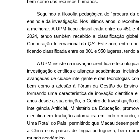
bem como dos recursos humanos.
Seguindo a filosofia pedagógica de “procura da 
ensino e da investigação. Nos últimos anos, o reconheci
a melhorar. A UPM ficou classificada entre os 451 e 
2024, tendo também recebido a classificação globa
Cooperação Internacional da
QS
. Este ano, entrou p
ficando classificada entre os 901 e 950 lugares, tendo
A UPM insiste na inovação científica e tecnológica
investigação científica e alianças académicas, incluin
avançadas de cidade inteligente e das tecnologias com 
bem como a adesão à Fórum da Gestão do Ensino Su
formando uma característica de inovação científica e t
anos desde a sua criação, o Centro de Investigação d
Inteligência Artificial, Ministério da Educação, pro
científica em tradução automática em todo o mundo, c
Uma Rota” do País, permitindo que Macau desempenhe 
a China e os países de língua portuguesa, bem com
mundo académico.