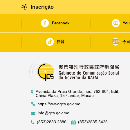
Inscrição
Facebook
You
抖音
今
Avenida da Praia Grande, nos. 762-804, Edif.
China Plaza, 15.º andar, Macau
https://www.gcs.gov.mo
info@gcs.gov.mo
(853)2833 2886
(853)2835 5426