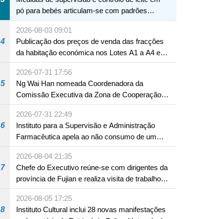
pó para bebés articulam-se com padrões
internacionais Serviços interdepartamentais
2026-08-03 09:01
envidam esforços para assegurar a saúde dos
4
Publicação dos preços de venda das fracções
bebés e crianças, assim como a segurança
da habitação económica nos Lotes A1 a A4 e
alimentar
A12 da Zona A dos Novos Aterros
2026-07-31 17:56
5
Ng Wai Han nomeada Coordenadora da
Comissão Executiva da Zona de Cooperação
Aprofundada entre Guangdong e Macau em
2026-07-31 22:49
Hengqin
6
Instituto para a Supervisão e Administração
Farmacêutica apela ao não consumo de um
produto com substâncias medicamentosas
2026-08-04 21:35
ocidentais
7
Chefe do Executivo reúne-se com dirigentes da
província de Fujian e realiza visita de trabalho
em Fuzhou
2026-08-05 17:25
8
Instituto Cultural inclui 28 novas manifestações