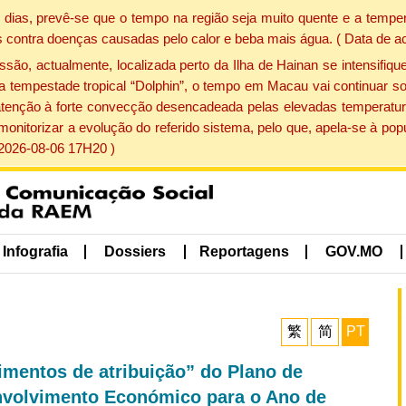
dias, prevê-se que o tempo na região seja muito quente e a temper
 contra doenças causadas pelo calor e beba mais água. ( Data de a
, actualmente, localizada perto da Ilha de Hainan se intensifique
a tempestade tropical “Dolphin”, o tempo em Macau vai continuar so
atenção à forte convecção desencadeada pelas elevadas temperatur
 monitorizar a evolução do referido sistema, pelo que, apela-se à 
 2026-08-06 17H20 )
Infografia
Dossiers
Reportagens
GOV.MO
繁
简
PT
imentos de atribuição” do Plano de
nvolvimento Económico para o Ano de