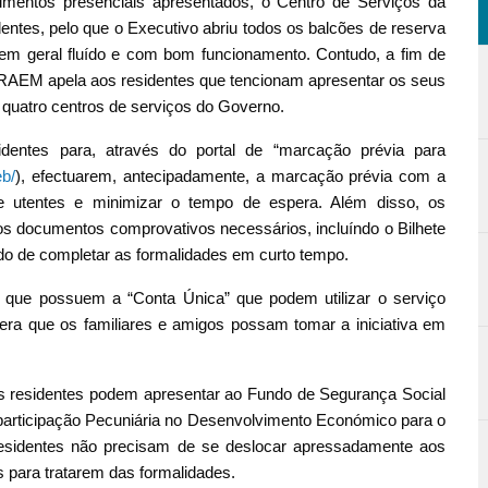
imentos presenciais apresentados, o Centro de Serviços da
entes, pelo que o Executivo abriu todos os balcões de reserva
 em geral fluído e com bom funcionamento. Contudo, a fim de
 RAEM apela aos residentes que tencionam apresentar os seus
 quatro centros de serviços do Governo.
ntes para, através do portal de “marcação prévia para
eb/
), efectuarem, antecipadamente, a marcação prévia com a
e utentes e minimizar o tempo de espera. Além disso, os
s documentos comprovativos necessários, incluíndo o Bilhete
tido de completar as formalidades em curto tempo.
que possuem a “Conta Única” que podem utilizar o serviço
era que os familiares e amigos possam tomar a iniciativa em
os residentes podem apresentar ao Fundo de Segurança Social
participação Pecuniária no Desenvolvimento Económico para o
esidentes não precisam de se deslocar apressadamente aos
s para tratarem das formalidades.