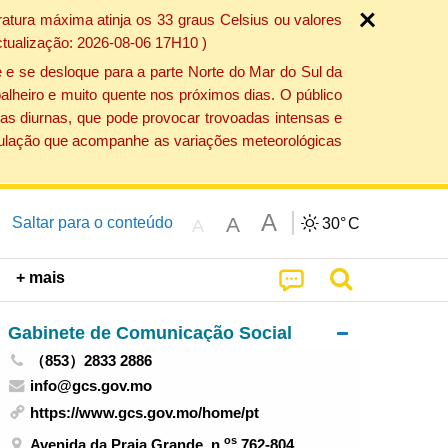
atura máxima atinja os 33 graus Celsius ou valores
ctualização: 2026-08-06 17H10 )
 e se desloque para a parte Norte do Mar do Sul da
alheiro e muito quente nos próximos dias. O público
as diurnas, que pode provocar trovoadas intensas e
população que acompanhe as variações meteorológicas
A
A
Saltar para o conteúdo
30°
C
A
+ mais
Gabinete de Comunicação Social
（853）2833 2886
info@gcs.gov.mo
https://www.gcs.gov.mo/home/pt
os
Avenida da Praia Grande, n.
762-804,