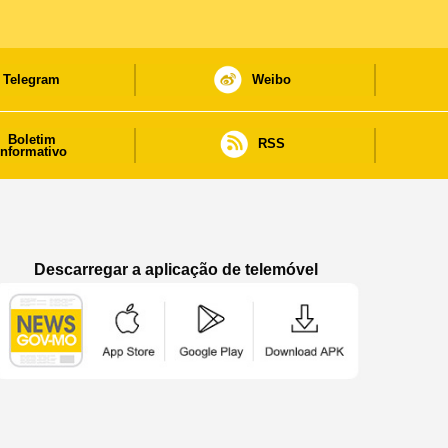
Telegram
Weibo
Boletim
RSS
informativo
Descarregar a aplicação de telemóvel
Aplicação de telemóvel “Notícias do Governo
Aplicação de telemóvel “Notícia
Aplicação de telem