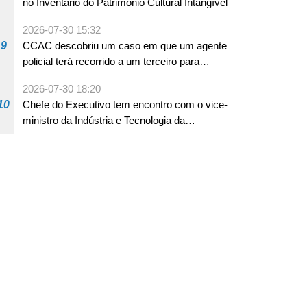
no Inventário do Património Cultural Intangível
2026-07-30 15:32
9
CCAC descobriu um caso em que um agente
policial terá recorrido a um terceiro para
assumir por si a culpa na sequência de uma
2026-07-30 18:20
infracção rodoviária
10
Chefe do Executivo tem encontro com o vice-
ministro da Indústria e Tecnologia da
Informação