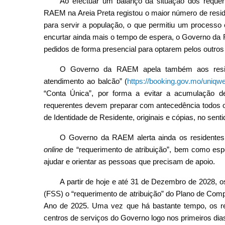
Ao efectuar um balanço da situação dos requer
RAEM na Areia Preta registou o maior número de resid
para servir a população, o que permitiu um processo
encurtar ainda mais o tempo de espera, o Governo da
pedidos de forma presencial para optarem pelos outros
O Governo da RAEM apela também aos reside
atendimento ao balcão” (
https://booking.gov.mo/uniqw
“Conta Única”, por forma a evitar a acumulação d
requerentes devem preparar com antecedência todos o
de Identidade de Residente, originais e cópias, no sen
O Governo da RAEM alerta ainda os residentes 
online
de “requerimento de atribuição”, bem como esp
ajudar e orientar as pessoas que precisam de apoio.
A partir de hoje e até 31 de Dezembro de 2028, 
(FSS) o “requerimento de atribuição” do Plano de Com
Ano de 2025. Uma vez que há bastante tempo, os r
centros de serviços do Governo logo nos primeiros dia