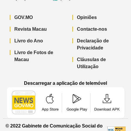
GOV.MO
Opiniões
Revista Macau
Contacte-nos
Livro do Ano
Declaração de
Privacidade
Livro de Fotos de
Macau
Cláusulas de
Utilização
Descarregar a aplicação de telemóvel
Aplicação de telemóvel “Notícias do G
Aplicação de telemóvel “
Aplicação 
© 2022 Gabinete de Comunicação Social do