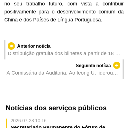
no seu trabalho futuro, com vista a contribuir
positivamente para o desenvolvimento comum da
China e dos Países de Língua Portuguesa.
Anterior notícia
Distribuição gratuita dos bilhetes a partir de 18 de
Junho para a competição de teste da 15.ª edição
Seguinte notícia
dos Jogos Nacionais da Zona de Competição de
A Comissária da Auditoria, Ao Ieong U, liderou
Macau das modalidades de Basquetebol de três
uma delegação em visita ao Comissariado da
e de Karaté
Auditoria da RAEHK
Notícias dos serviços públicos
2026-07-28 10:16
Secretariado Permanente do Fórum de