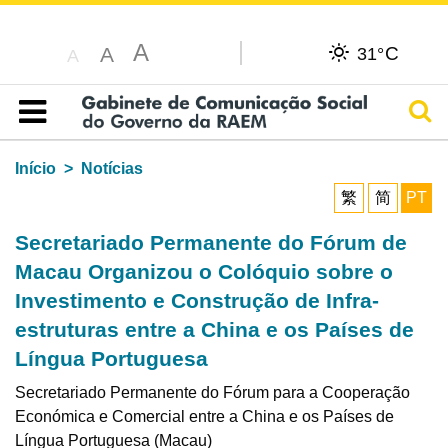
A
C
A
31°
A
Pesq
Índice
Início
Notícias
繁
简
PT
Secretariado Permanente do Fórum de
Macau Organizou o Colóquio sobre o
Investimento e Construção de Infra-
estruturas entre a China e os Países de
Língua Portuguesa
Secretariado Permanente do Fórum para a Cooperação
Económica e Comercial entre a China e os Países de
Língua Portuguesa (Macau)