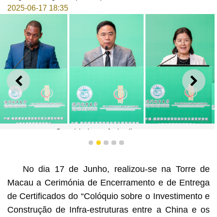
2025-06-17 18:35
ANTERIOR
SEGU
Convidado proferiu discurso
1
2
3
4
5
No dia 17 de Junho, realizou-se na Torre de
Macau a Cerimónia de Encerramento e de Entrega
de Certificados do “Colóquio sobre o Investimento e
Construção de Infra-estruturas entre a China e os