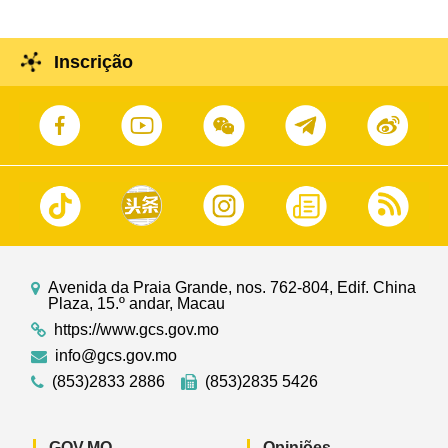
Inscrição
Avenida da Praia Grande, nos. 762-804, Edif. China
Plaza, 15.º andar, Macau
https://www.gcs.gov.mo
info@gcs.gov.mo
(853)2833 2886
(853)2835 5426
GOV.MO
Opiniões