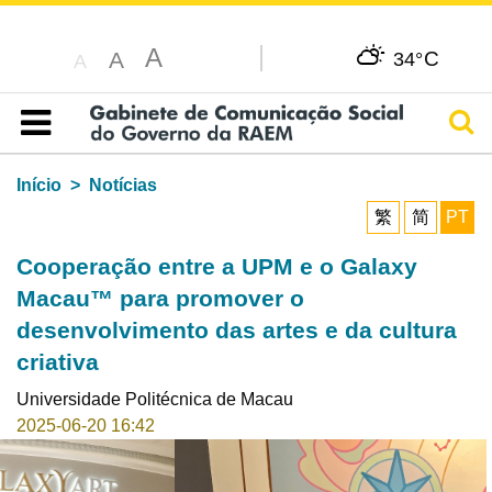
A
C
A
34°
A
Pesq
Índice
Início
Notícias
繁
简
PT
Cooperação entre a UPM e o Galaxy
Macau™ para promover o
desenvolvimento das artes e da cultura
criativa
Universidade Politécnica de Macau
2025-06-20 16:42