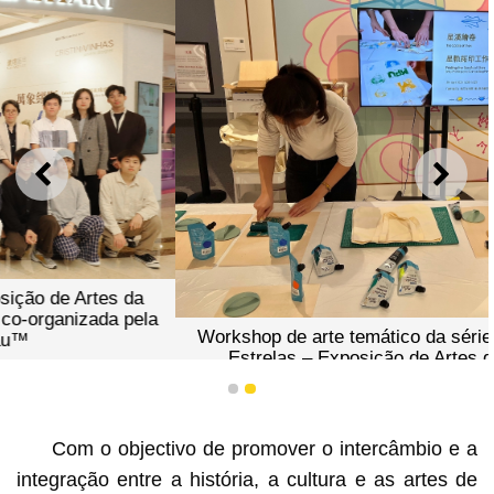
ANTERIOR
SEGU
Workshop de arte temático da série “Pergaminhos das
Estrelas – Exposição de Artes da Universidade
Politécnica de Macau”
1
2
Com o objectivo de promover o intercâmbio e a
integração entre a história, a cultura e as artes de