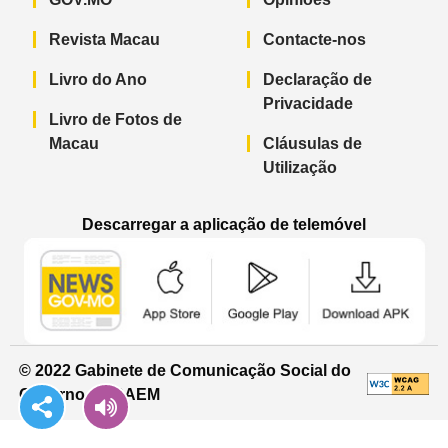
Revista Macau
Contacte-nos
Livro do Ano
Declaração de
Privacidade
Livro de Fotos de
Macau
Cláusulas de
Utilização
Descarregar a aplicação de telemóvel
Aplicação de telemóvel “Notícias do G
Aplicação de telemóvel “
Aplicação 
© 2022 Gabinete de Comunicação Social do
Governo da RAEM