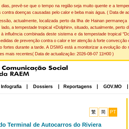
dias, prevê-se que o tempo na região seja muito quente e a temper
 contra doenças causadas pelo calor e beba mais água. ( Data de a
ão, actualmente, localizada perto da Ilha de Hainan permaneça 
lado, a tempestade tropical «Dolphin», situado, actualmente, perto 
à influência combinada deste sistema e da tempestade tropical “Do
edidas de prevenção contra o calor e ter atenção à forte convecçã
o fortes durante a tarde. A DSMG está a monitorizar a evolução do r
s mais recentes( Data de actualização: 2026-08-07 11H00 )
Infografia
Dossiers
Reportagens
GOV.MO
繁
简
PT
do Terminal de Autocarros do Riviera