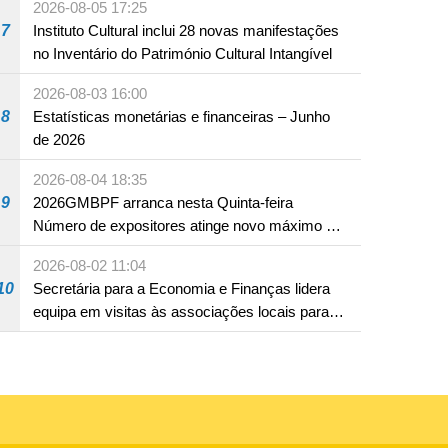
2026-08-05 17:25
ocidentais
7
Instituto Cultural inclui 28 novas manifestações
no Inventário do Património Cultural Intangível
2026-08-03 16:00
8
Estatísticas monetárias e financeiras – Junho
de 2026
2026-08-04 18:35
9
2026GMBPF arranca nesta Quinta-feira
Número de expositores atinge novo máximo em
18 anos
2026-08-02 11:04
10
Secretária para a Economia e Finanças lidera
equipa em visitas às associações locais para
consolidar consensos e promover os trabalhos
nas áreas económica e social