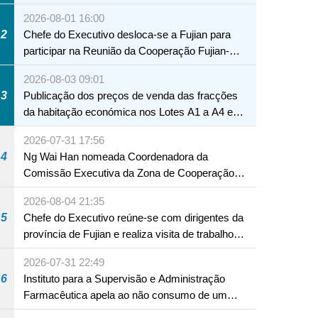
2026-08-01 16:00
2
Chefe do Executivo desloca-se a Fujian para
participar na Reunião da Cooperação Fujian-
Macau
2026-08-03 09:01
3
Publicação dos preços de venda das fracções
da habitação económica nos Lotes A1 a A4 e
A12 da Zona A dos Novos Aterros
2026-07-31 17:56
4
Ng Wai Han nomeada Coordenadora da
Comissão Executiva da Zona de Cooperação
Aprofundada entre Guangdong e Macau em
2026-08-04 21:35
Hengqin
5
Chefe do Executivo reúne-se com dirigentes da
província de Fujian e realiza visita de trabalho
em Fuzhou
2026-07-31 22:49
6
Instituto para a Supervisão e Administração
Farmacêutica apela ao não consumo de um
produto com substâncias medicamentosas