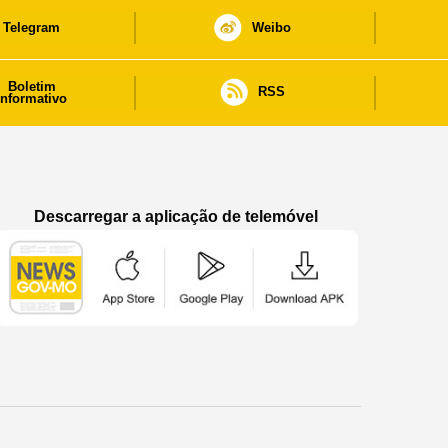
Telegram
Weibo
Boletim
RSS
informativo
Descarregar a aplicação de telemóvel
Aplicação de telemóvel “Notícias do Governo
Aplicação de telemóvel “Notícia
Aplicação de telem