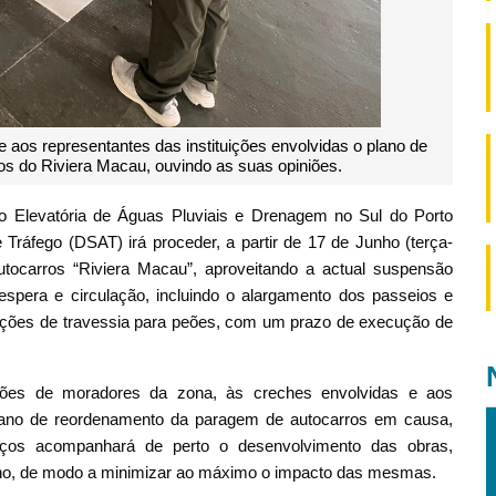
os representantes das instituições envolvidas o plano de
os do Riviera Macau, ouvindo as suas opiniões.
o Elevatória de Águas Pluviais e Drenagem no Sul do Porto
 Tráfego (DSAT) irá proceder, a partir de 17 de Junho (terça-
utocarros “Riviera Macau”, aproveitando a actual suspensão
espera e circulação, incluindo o alargamento dos passeios e
ações de travessia para peões, com um prazo de execução de
ões de moradores da zona, às creches envolvidas e aos
 plano de reordenamento da paragem de autocarros em causa,
iços acompanhará de perto o desenvolvimento das obras,
no, de modo a minimizar ao máximo o impacto das mesmas.