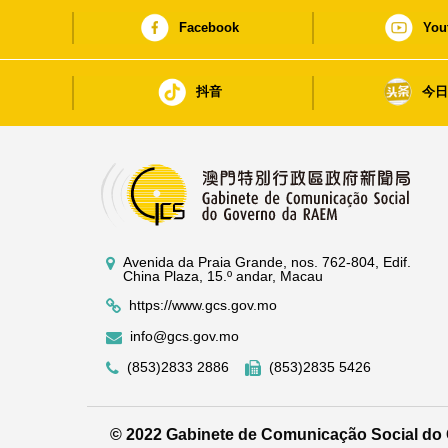
Facebook
You
抖音
今
Avenida da Praia Grande, nos. 762-804, Edif.
China Plaza, 15.º andar, Macau
https://www.gcs.gov.mo
info@gcs.gov.mo
(853)2833 2886
(853)2835 5426
© 2022 Gabinete de Comunicação Social d