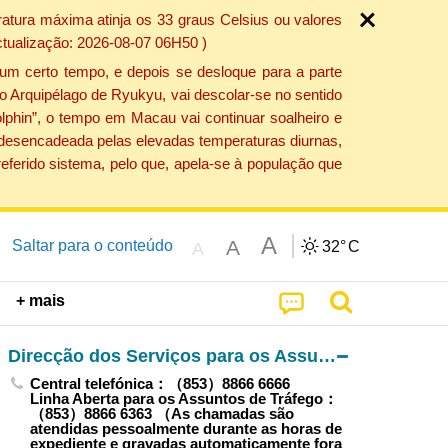
atura máxima atinja os 33 graus Celsius ou valores
ctualização: 2026-08-07 06H50 )
um certo tempo, e depois se desloque para a parte
do Arquipélago de Ryukyu, vai descolar-se no sentido
lphin”, o tempo em Macau vai continuar soalheiro e
o desencadeada pelas elevadas temperaturas diurnas,
eferido sistema, pelo que, apela-se à população que
A
A
Saltar para o conteúdo
32°
C
A
+ mais
Direcção dos Serviços para os Assuntos de Tráfego
Central telefónica：（853）8866 6666
Linha Aberta para os Assuntos de Tráfego：
（853）8866 6363 （As chamadas são
atendidas pessoalmente durante as horas de
expediente e gravadas automaticamente fora