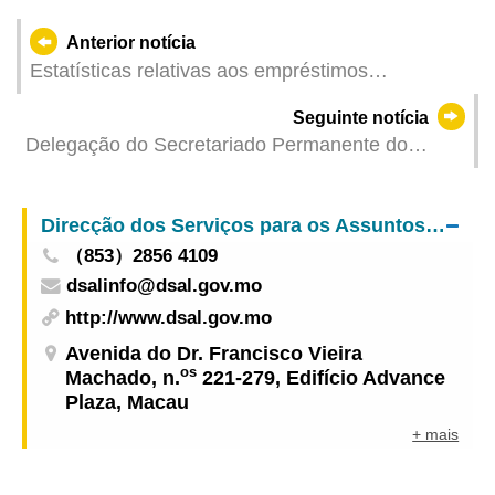
Anterior notícia
Estatísticas relativas aos empréstimos
hipotecários – Abril de 2025
Seguinte notícia
Delegação do Secretariado Permanente do
Fórum de Macau participou na 17.ª Exposição
Internacional de Pesca da China (Fuzhou)
Direcção dos Serviços para os Assuntos Laborais
（853）2856 4109
dsalinfo@dsal.gov.mo
http://www.dsal.gov.mo
Avenida do Dr. Francisco Vieira
os
Machado, n.
221-279, Edifício Advance
Plaza, Macau
+ mais