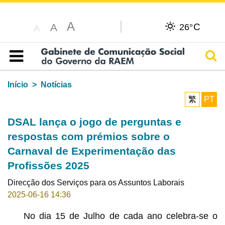
A
C
A
26°
A
Pesq
Índice
Início
Notícias
繁
PT
DSAL lança o jogo de perguntas e
respostas com prémios sobre o
Carnaval de Experimentação das
Profissões 2025
Direcção dos Serviços para os Assuntos Laborais
2025-06-16 14:36
No dia 15 de Julho de cada ano celebra-se o