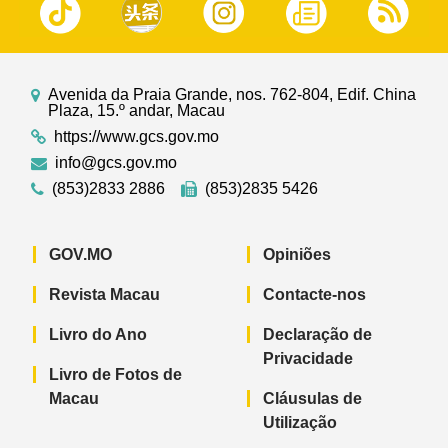
Avenida da Praia Grande, nos. 762-804, Edif. China
Plaza, 15.º andar, Macau
https://www.gcs.gov.mo
info@gcs.gov.mo
(853)2833 2886
(853)2835 5426
GOV.MO
Opiniões
Revista Macau
Contacte-nos
Livro do Ano
Declaração de
Privacidade
Livro de Fotos de
Macau
Cláusulas de
Utilização