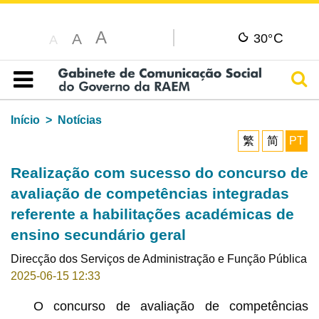
A
C
A
30°
A
Pesq
Índice
Início
Notícias
繁
简
PT
Realização com sucesso do concurso de
avaliação de competências integradas
referente a habilitações académicas de
ensino secundário geral
Direcção dos Serviços de Administração e Função Pública
2025-06-15 12:33
O concurso de avaliação de competências