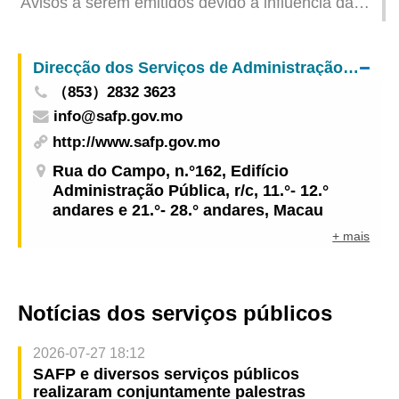
Avisos a serem emitidos devido à influência da
Depressão Tropical Wutip (Actualizado: 2025-06-
15 11:00)
Direcção dos Serviços de Administração e Função Pública
（853）2832 3623
info@safp.gov.mo
http://www.safp.gov.mo
Rua do Campo, n.°162, Edifício
Administração Pública, r/c, 11.°- 12.°
andares e 21.°- 28.° andares, Macau
+ mais
Notícias dos serviços públicos
2026-07-27 18:12
SAFP e diversos serviços públicos
realizaram conjuntamente palestras