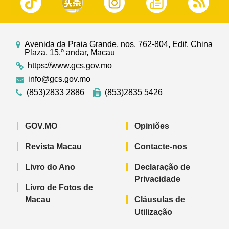
Avenida da Praia Grande, nos. 762-804, Edif. China
Plaza, 15.º andar, Macau
https://www.gcs.gov.mo
info@gcs.gov.mo
(853)2833 2886
(853)2835 5426
GOV.MO
Opiniões
Revista Macau
Contacte-nos
Livro do Ano
Declaração de
Privacidade
Livro de Fotos de
Macau
Cláusulas de
Utilização