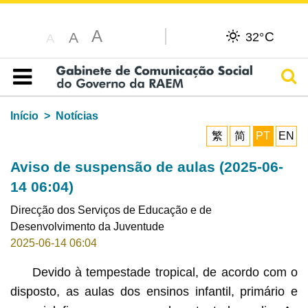
A
C
A
32°
A
Pesq
Índice
Início
Notícias
繁
简
PT
EN
Aviso de suspensão de aulas (2025-06-
14 06:04)
Direcção dos Serviços de Educação e de
Desenvolvimento da Juventude
2025-06-14 06:04
Devido à tempestade tropical, de acordo com o
disposto, as aulas dos ensinos infantil, primário e