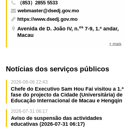
（853）2855 5533
webmaster@dsedj.gov.mo
https://www.dsedj.gov.mo
os
Avenida de D. João IV, n.
7-9, 1.º andar,
Macau
+ mais
Notícias dos serviços públicos
2026-08-06 22:43
Chefe do Executivo Sam Hou Fai visitou a 1.ª
fase do projecto da Cidade (Universitária) de
Educação Internacional de Macau e Hengqin
2026-07-31 06:17
Aviso de suspensão das actividades
educativas (2026-07-31 06:17)