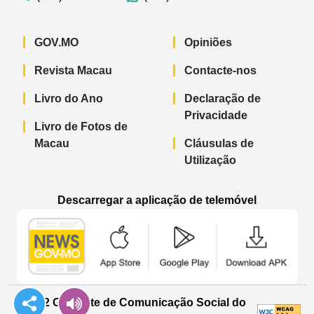
GOV.MO
Opiniões
Revista Macau
Contacte-nos
Livro do Ano
Declaração de
Privacidade
Livro de Fotos de
Macau
Cláusulas de
Utilização
Descarregar a aplicação de telemóvel
Aplicação de telemóvel “Notícias do G
Aplicação de telemóvel “
Aplicação 
© 2022 Gabinete de Comunicação Social do