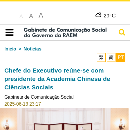
A
C
A
29°
A
Pesq
Índice
Início
Notícias
繁
简
PT
Chefe do Executivo reúne-se com
presidente da Academia Chinesa de
Ciências Sociais
Gabinete de Comunicação Social
2025-06-13 23:17