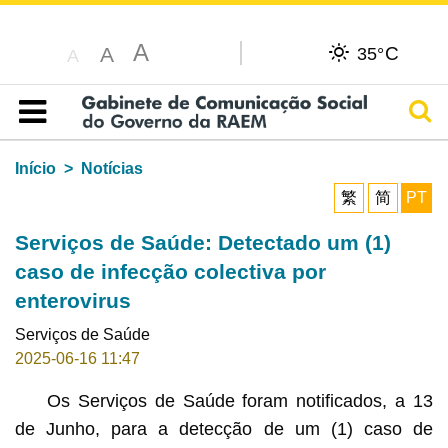
A
C
A
35°
A
Pesq
Índice
Início
Notícias
繁
简
PT
Serviços de Saúde: Detectado um (1)
caso de infecção colectiva por
enterovirus
Serviços de Saúde
2025-06-16 11:47
Os Serviços de Saúde foram notificados, a 13
de Junho, para a detecção de um (1) caso de