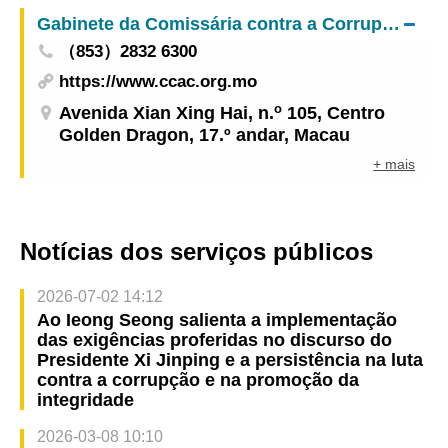
Secundário do Interior da China, Hong Kong e
Gabinete da Comissária contra a Corrupção
Macau” encontram-se abertas
（853）2832 6300
https://www.ccac.org.mo
o
Avenida Xian Xing Hai, n.
105, Centro
Golden Dragon, 17.º andar, Macau
+ mais
Notícias dos serviços públicos
2026-07-02 14:12
Ao Ieong Seong salienta a implementação
das exigências proferidas no discurso do
Presidente Xi Jinping e a persistência na luta
contra a corrupção e na promoção da
integridade
2026-03-08 10:10