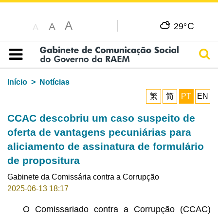
A
C
A
29°
A
Pesq
Índice
Início
Notícias
繁
简
PT
EN
CCAC descobriu um caso suspeito de
oferta de vantagens pecuniárias para
aliciamento de assinatura de formulário
de propositura
Gabinete da Comissária contra a Corrupção
2025-06-13 18:17
O Comissariado contra a Corrupção (CCAC)