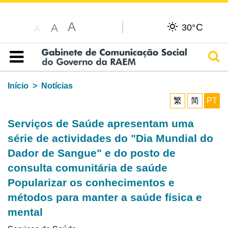
A
C
A
30°
A
Pesq
Índice
Início
Notícias
繁
简
PT
Serviços de Saúde apresentam uma
série de actividades do "Dia Mundial do
Dador de Sangue" e do posto de
consulta comunitária de saúde
Popularizar os conhecimentos e
métodos para manter a saúde física e
mental