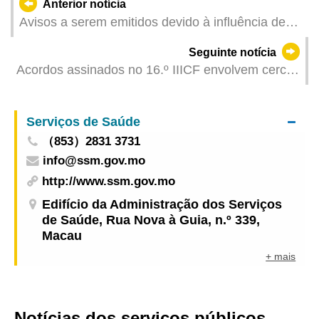
Anterior notícia
Avisos a serem emitidos devido à influência de
"Wutip" (Actualizado: 2025-06-13 17:00)
Seguinte notícia
Acordos assinados no 16.º IIICF envolvem cerca
de 10,1 mil milhões de USD Um aumento de
mais de 30% em termos de presença de
Serviços de Saúde
empresas de Macau e Hengqin nos encontros
（853）2831 3731
comercias programados: mais de 70 sessões de
info@ssm.gov.mo
entre um total de mais de 200 sessões realizadas
http://www.ssm.gov.mo
Edifício da Administração dos Serviços
de Saúde, Rua Nova à Guia, n.º 339,
Macau
+ mais
Notícias dos serviços públicos