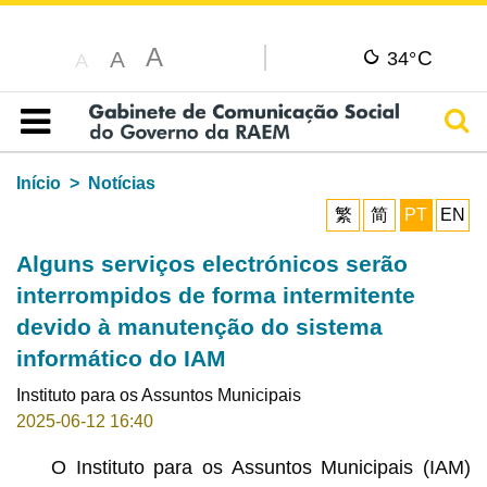
A
C
A
34°
A
Pesq
Índice
Início
Notícias
繁
简
PT
EN
Alguns serviços electrónicos serão
interrompidos de forma intermitente
devido à manutenção do sistema
informático do IAM
Instituto para os Assuntos Municipais
2025-06-12 16:40
O Instituto para os Assuntos Municipais (IAM)