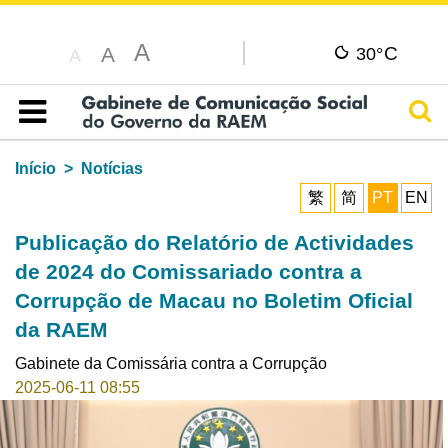
A
C
A
30°
A
Pesq
Índice
Início
Notícias
繁
简
PT
EN
Publicação do Relatório de Actividades
de 2024 do Comissariado contra a
Corrupção de Macau no Boletim Oficial
da RAEM
Gabinete da Comissária contra a Corrupção
2025-06-11 08:55