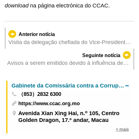
download
na página electrónica do CCAC.
Anterior notícia
Visita da delegação chefiada do Vice-Presidente
da Conferência Consultiva Política do Povo
Seguinte notícia
Chinês do Município de Dalian à UPM
Avisos a serem emitidos devido à influência de
área de baixa pressão (Actualizado: 2025-06-11
06:00)
Gabinete da Comissária contra a Corrupção
（853）2832 6300
https://www.ccac.org.mo
o
Avenida Xian Xing Hai, n.
105, Centro
Golden Dragon, 17.º andar, Macau
+ mais