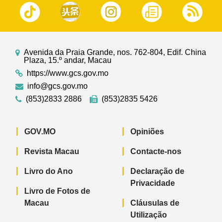
Avenida da Praia Grande, nos. 762-804, Edif. China
Plaza, 15.º andar, Macau
https://www.gcs.gov.mo
info@gcs.gov.mo
(853)2833 2886
(853)2835 5426
GOV.MO
Opiniões
Revista Macau
Contacte-nos
Livro do Ano
Declaração de
Privacidade
Livro de Fotos de
Macau
Cláusulas de
Utilização