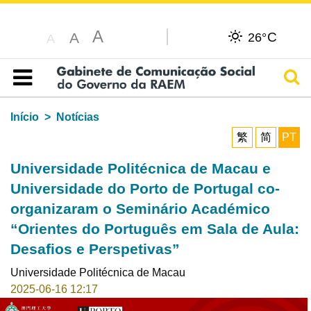
A
C
A
26°
A
Pesq
Índice
Início
Notícias
繁
简
PT
Universidade Politécnica de Macau e
Universidade do Porto de Portugal co-
organizaram o Seminário Académico
“Orientes do Português em Sala de Aula:
Desafios e Perspetivas”
Universidade Politécnica de Macau
2025-06-16 12:17