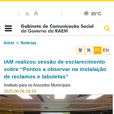
A
C
A
35°
A
Pesq
Índice
Início
Notícias
繁
简
PT
EN
IAM realizou sessão de esclarecimento
sobre “Pontos a observar na instalação
de reclamos e tabuletas”
Instituto para os Assuntos Municipais
2025-06-06 16:19