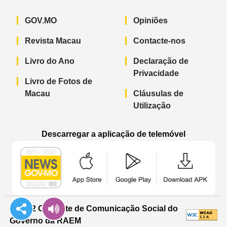
GOV.MO
Opiniões
Revista Macau
Contacte-nos
Livro do Ano
Declaração de
Privacidade
Livro de Fotos de
Macau
Cláusulas de
Utilização
Descarregar a aplicação de telemóvel
Aplicação de telemóvel “Notícias do G
Aplicação de telemóvel “
Aplicação 
© 2022 Gabinete de Comunicação Social do
Governo da RAEM