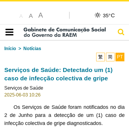
A
C
A
35°
A
Pesq
Índice
Início
Notícias
繁
简
PT
Serviços de Saúde: Detectado um (1)
caso de infecção colectiva de gripe
Serviços de Saúde
2025-06-03 10:26
Os Serviços de Saúde foram notificados no dia
2 de Junho para a detecção de um (1) caso de
infecção colectiva de gripe diagnosticados.