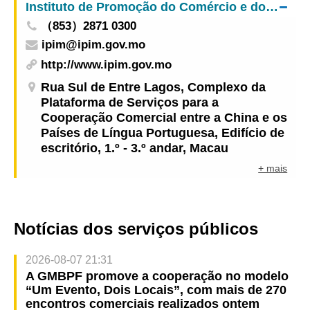
Instituto de Promoção do Comércio e do Investimento
tradicionais chineses com certificado de GMP na
（853）2871 0300
MIF
ipim@ipim.gov.mo
http://www.ipim.gov.mo
Rua Sul de Entre Lagos, Complexo da
Plataforma de Serviços para a
Cooperação Comercial entre a China e os
Países de Língua Portuguesa, Edifício de
escritório, 1.º - 3.º andar, Macau
+ mais
Notícias dos serviços públicos
2026-08-07 21:31
A GMBPF promove a cooperação no modelo
“Um Evento, Dois Locais”, com mais de 270
encontros comerciais realizados ontem