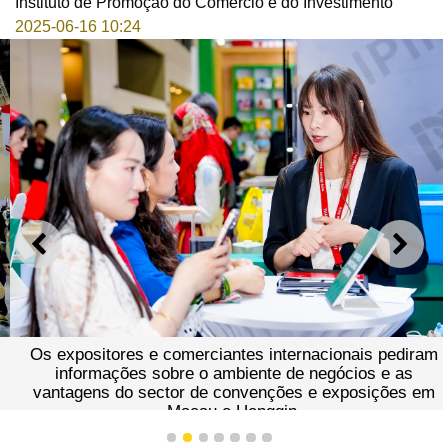
Instituto de Promoção do Comércio e do Investimento
2025-06-16 10:24
ANTERIOR
SEGU
Os expositores e comerciantes internacionais pediram
informações sobre o ambiente de negócios e as
vantagens do sector de convenções e exposições em
Macau e Hengqin.
1
2
3
4
5
6
7