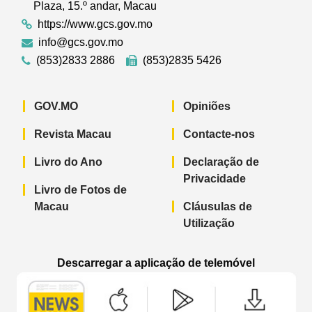
Plaza, 15.º andar, Macau
https://www.gcs.gov.mo
info@gcs.gov.mo
(853)2833 2886
(853)2835 5426
GOV.MO
Opiniões
Revista Macau
Contacte-nos
Livro do Ano
Declaração de
Privacidade
Livro de Fotos de
Macau
Cláusulas de
Utilização
Descarregar a aplicação de telemóvel
Aplicação de telemóvel “Notícias do G
Aplicação de telemóvel “
Aplicação 