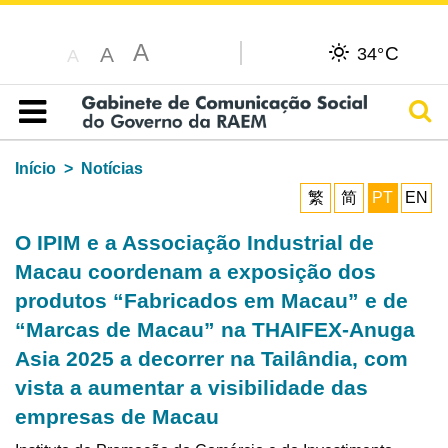
A
C
A
34°
A
Pesq
Índice
Início
Notícias
繁
简
PT
EN
O IPIM e a Associação Industrial de
Macau coordenam a exposição dos
produtos “Fabricados em Macau” e de
“Marcas de Macau” na THAIFEX-Anuga
Asia 2025 a decorrer na Tailândia, com
vista a aumentar a visibilidade das
empresas de Macau