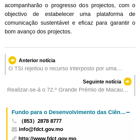
acompanharão o progresso dos projectos, com o
objectivo de estabelecer uma plataforma de
comunicação sustentável e eficaz para garantir o
bom avanço dos projectos.
Anterior notícia
O TSI rejeitou o recurso interposto por uma
clínica e uma farmácia chinesas que defraudaram
Seguinte notícia
em conluio comparticipações mediante
Realizar-se-á o 72.º Grande Prémio de Macau
declaração falsa de vales de saúde para levantar
em Novembro deste ano
dinheiro
Fundo para o Desenvolvimento das Ciências e da Tecnologia
（853）2878 8777
info@fdct.gov.mo
http://www.fdct.gov.mo