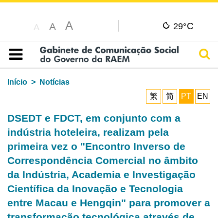
A
C
A
29°
A
Pesq
Índice
Início
Notícias
繁
简
PT
EN
DSEDT e FDCT, em conjunto com a
indústria hoteleira, realizam pela
primeira vez o "Encontro Inverso de
Correspondência Comercial no âmbito
da Indústria, Academia e Investigação
Científica da Inovação e Tecnologia
entre Macau e Hengqin" para promover a
transformação tecnológica através de