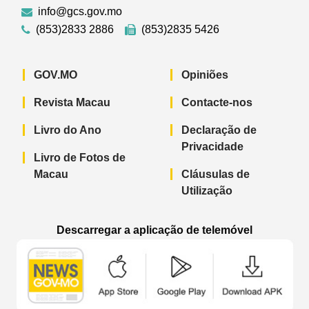
info@gcs.gov.mo
(853)2833 2886
(853)2835 5426
GOV.MO
Opiniões
Revista Macau
Contacte-nos
Livro do Ano
Declaração de
Privacidade
Livro de Fotos de
Macau
Cláusulas de
Utilização
Descarregar a aplicação de telemóvel
Aplicação de telemóvel “Notícias do G
Aplicação de telemóvel “
Aplicação 