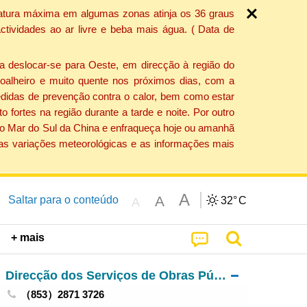
ratura máxima em algumas zonas atinja os 36 graus
tividades ao ar livre e beba mais água. ( Data de
a deslocar-se para Oeste, em direcção à região do
 soalheiro e muito quente nos próximos dias, com a
edidas de prevenção contra o calor, bem como estar
fortes na região durante a tarde e noite. Por outro
 do Mar do Sul da China e enfraqueça hoje ou amanhã
 as variações meteorológicas e as informações mais
A
A
Saltar para o conteúdo
32°
C
A
+ mais
Direcção dos Serviços de Obras Públicas
（853）2871 3726