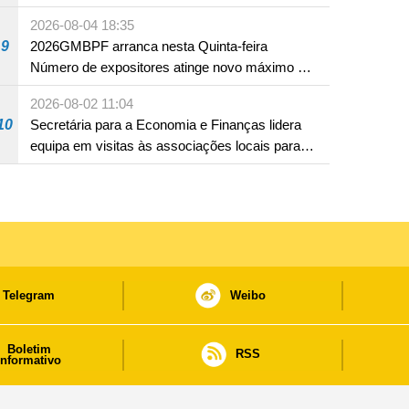
2026-08-04 18:35
9
2026GMBPF arranca nesta Quinta-feira
Número de expositores atinge novo máximo em
18 anos
2026-08-02 11:04
10
Secretária para a Economia e Finanças lidera
equipa em visitas às associações locais para
consolidar consensos e promover os trabalhos
nas áreas económica e social
Telegram
Weibo
Boletim
RSS
informativo