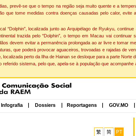
dias, prevê-se que o tempo na região seja muito quente e a tempe
ão que tome medidas contra doenças causadas pelo calor, evite ac
 “Dolphin”, localizada junto ao Arquipélago de Ryukyu, continue 
ntinental trazida pelo “Dolphin”, o tempo em Macau vai continuar
dãos devem evitar a permanência prolongada ao ar livre e tomar m
ras, que poderá provocar aguaceiros, trovoadas e rajadas de vento 
, localizada perto da Ilha de Hainan se desloque para a parte Norte
o referido sistema, pelo que, apela-se à população que acompanhe
Infografia
Dossiers
Reportagens
GOV.MO
繁
简
PT