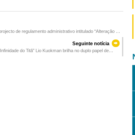
ojecto de regulamento administrativo intitulado “Alteração ao
 inspecções e prazo de utilização dos automóveis ligeiros de
Seguinte notícia
nfinidade do Titã” Lio Kuokman brilha no duplo papel de