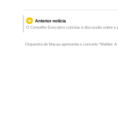
Anterior notícia
O Conselho Executivo concluiu a discussão sobre o pr
Regulamento Administrativo n.º 21/2019 ‒ Requisitos,
aluguer”
Orquestra de Macau apresenta o concerto “Mahler: A I
pianista e maestro