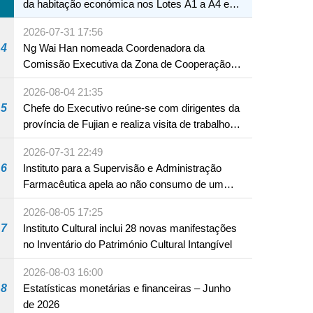
da habitação económica nos Lotes A1 a A4 e
A12 da Zona A dos Novos Aterros
2026-07-31 17:56
4
Ng Wai Han nomeada Coordenadora da
Comissão Executiva da Zona de Cooperação
Aprofundada entre Guangdong e Macau em
2026-08-04 21:35
Hengqin
5
Chefe do Executivo reúne-se com dirigentes da
província de Fujian e realiza visita de trabalho
em Fuzhou
2026-07-31 22:49
6
Instituto para a Supervisão e Administração
Farmacêutica apela ao não consumo de um
produto com substâncias medicamentosas
2026-08-05 17:25
ocidentais
7
Instituto Cultural inclui 28 novas manifestações
no Inventário do Património Cultural Intangível
2026-08-03 16:00
8
Estatísticas monetárias e financeiras – Junho
de 2026