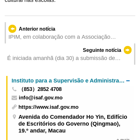
cultural nas escolas.
Anterior notícia
IPIM, em colaboração com a Associação
Industrial de Macau, organizará a participação de
Seguinte notícia
empresas de Macau e a apresentação de cerca
É iniciada amanhã (dia 30) a submissão de
de 300 produtos “fabricados em Macau” e das
artigos na “Revista Médica de Macau”
“marcas de Macau” na feira alimentar da Ásia –
THAIFEX
Instituto para a Supervisão e Administração Farmacêutica
（853）2852 4708
info@isaf.gov.mo
https://www.isaf.gov.mo
Avenida do Comendador Ho Yin, Edifício
de Escritórios do Governo (Qingmao),
19.º andar, Macau
+ mais