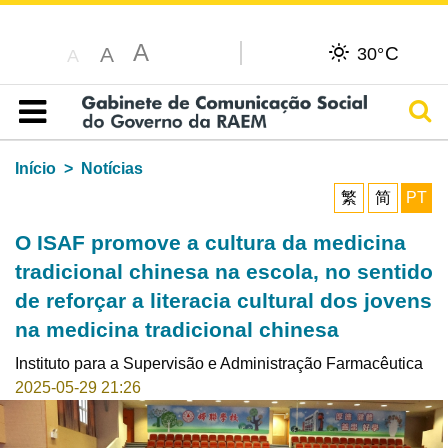
A
C
A
30°
A
Pesq
Índice
Início
Notícias
繁
简
PT
O ISAF promove a cultura da medicina
tradicional chinesa na escola, no sentido
de reforçar a literacia cultural dos jovens
na medicina tradicional chinesa
Instituto para a Supervisão e Administração Farmacêutica
2025-05-29 21:26