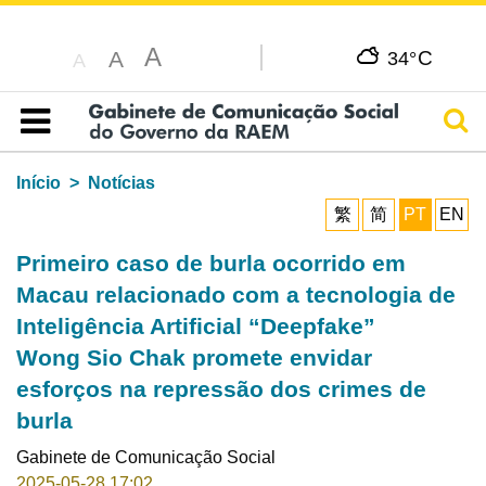
A
C
A
34°
A
Pesq
Índice
Início
Notícias
繁
简
PT
EN
Primeiro caso de burla ocorrido em
Macau relacionado com a tecnologia de
Inteligência Artificial “Deepfake”
Wong Sio Chak promete envidar
esforços na repressão dos crimes de
burla
Gabinete de Comunicação Social
2025-05-28 17:02