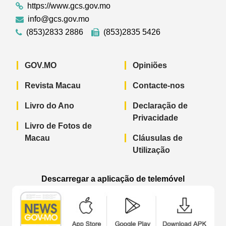
https://www.gcs.gov.mo
info@gcs.gov.mo
(853)2833 2886
(853)2835 5426
GOV.MO
Opiniões
Revista Macau
Contacte-nos
Livro do Ano
Declaração de
Privacidade
Livro de Fotos de
Macau
Cláusulas de
Utilização
Descarregar a aplicação de telemóvel
Aplicação de telemóvel “Notícias do G
Aplicação de telemóvel “
Aplicação 