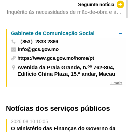
Seguinte notícia
realiza-se esta sexta-feira
Inquérito às necessidades de mão-de-obra e às
remunerações referente ao primeiro trimestre de
2025
Gabinete de Comunicação Social
（853）2833 2886
info@gcs.gov.mo
https://www.gcs.gov.mo/home/pt
os
Avenida da Praia Grande, n.
762-804,
Edifício China Plaza, 15.º andar, Macau
+ mais
Notícias dos serviços públicos
2026-08-10 10:05
O Ministério das Finanças do Governo da