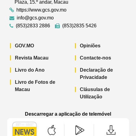
Plaza, 15.º andar, Macau
https://www.gcs.gov.mo
info@gcs.gov.mo
(853)2833 2886
(853)2835 5426
GOV.MO
Opiniões
Revista Macau
Contacte-nos
Livro do Ano
Declaração de
Privacidade
Livro de Fotos de
Macau
Cláusulas de
Utilização
Descarregar a aplicação de telemóvel
Aplicação de telemóvel “Notícias do G
Aplicação de telemóvel “
Aplicação 