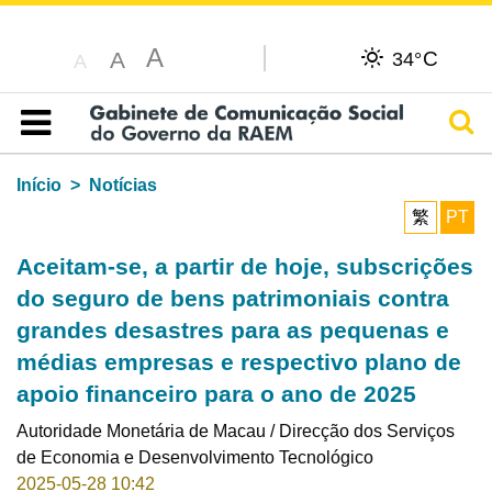
A
C
A
34°
A
Pesq
Índice
Início
Notícias
繁
PT
Aceitam-se, a partir de hoje, subscrições
do seguro de bens patrimoniais contra
grandes desastres para as pequenas e
médias empresas e respectivo plano de
apoio financeiro para o ano de 2025
Autoridade Monetária de Macau / Direcção dos Serviços
de Economia e Desenvolvimento Tecnológico
2025-05-28 10:42