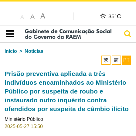
A
C
A
35°
A
Pesq
Índice
Início
Notícias
繁
简
PT
Prisão preventiva aplicada a três
indivíduos encaminhados ao Ministério
Público por suspeita de roubo e
instaurado outro inquérito contra
ofendidos por suspeita de câmbio ilícito
Ministério Público
2025-05-27 15:50