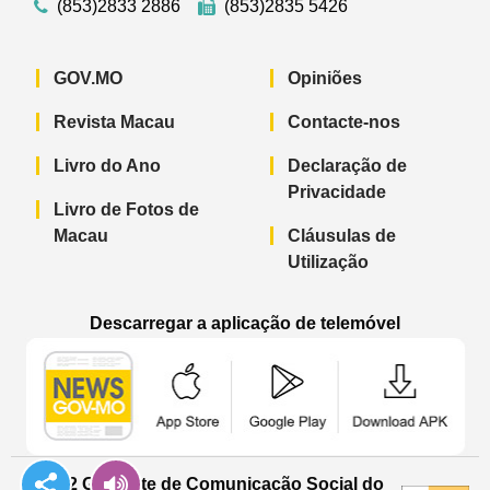
(853)2833 2886
(853)2835 5426
GOV.MO
Opiniões
Revista Macau
Contacte-nos
Livro do Ano
Declaração de
Privacidade
Livro de Fotos de
Macau
Cláusulas de
Utilização
Descarregar a aplicação de telemóvel
Aplicação de telemóvel “Notícias do G
Aplicação de telemóvel “
Aplicação 
© 2022 Gabinete de Comunicação Social do