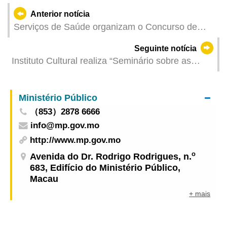
Anterior notícia
Serviços de Saúde organizam o Concurso de
Concepção de Cartaz de Dádiva de Sangue para
Seguinte notícia
promover a dádiva benévola de sangue
Instituto Cultural realiza “Seminário sobre as
Orientações de Gestão do Património Cultural
Intangível” para auscultar as importantes opiniões
Ministério Público
do público
（853）2878 6666
info@mp.gov.mo
http://www.mp.gov.mo
o
Avenida do Dr. Rodrigo Rodrigues, n.
683, Edifício do Ministério Público,
Macau
+ mais