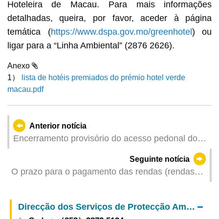
Hoteleira de Macau. Para mais informações
detalhadas, queira, por favor, aceder à página
temática (
https://www.dspa.gov.mo/greenhotel
) ou
ligar para a “Linha Ambiental” (2876 2626).
Anexo
1）
lista de hotéis premiados do prémio hotel verde
macau.pdf
Anterior notícia
Encerramento provisório do acesso pedonal do
Parque Marginal da Areia Preta em articulação
Seguinte notícia
com a execução da obra
O prazo para o pagamento das rendas (rendas
de concessões de terrenos) do ano de 2025 vai
até ao dia 3 de Junho
Direcção dos Serviços de Protecção Ambiental