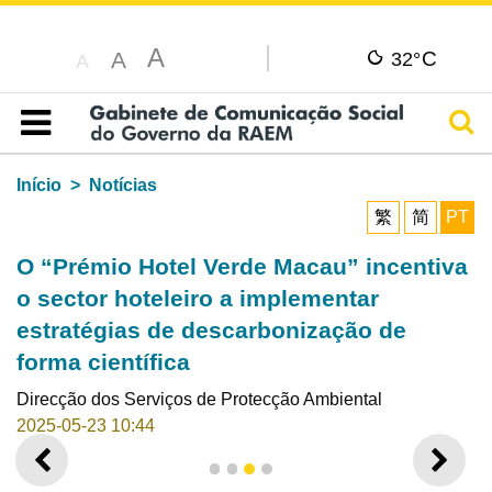
A
C
A
32°
A
Pesq
Índice
Início
Notícias
繁
简
PT
O “Prémio Hotel Verde Macau” incentiva
o sector hoteleiro a implementar
estratégias de descarbonização de
forma científica
Direcção dos Serviços de Protecção Ambiental
2025-05-23 10:44
ANTERIOR
SEGU
1
2
3
4