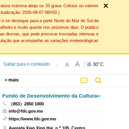
atura máxima atinja os 33 graus Celsius ou valores
ctualização: 2026-08-07 06H50 )
 e se desloque para a parte Norte do Mar do Sul da
alheiro e muito quente nos próximos dias. O público
as diurnas, que pode provocar trovoadas intensas e
população que acompanhe as variações meteorológicas
A
A
Saltar para o conteúdo
30°
C
A
+ mais
Fundo de Desenvolvimento da Cultura
（853）2850 1000
info@fdc.gov.mo
https://www.fdc.gov.mo
o
Avenida Xian Xing Hai, n.
105, Centro