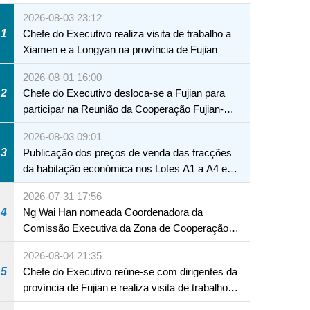
2026-08-03 23:12
1
Chefe do Executivo realiza visita de trabalho a
Xiamen e a Longyan na província de Fujian
2026-08-01 16:00
2
Chefe do Executivo desloca-se a Fujian para
participar na Reunião da Cooperação Fujian-
Macau
2026-08-03 09:01
3
Publicação dos preços de venda das fracções
da habitação económica nos Lotes A1 a A4 e
A12 da Zona A dos Novos Aterros
2026-07-31 17:56
4
Ng Wai Han nomeada Coordenadora da
Comissão Executiva da Zona de Cooperação
Aprofundada entre Guangdong e Macau em
2026-08-04 21:35
Hengqin
5
Chefe do Executivo reúne-se com dirigentes da
província de Fujian e realiza visita de trabalho
em Fuzhou