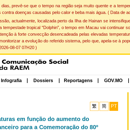
dias, prevê-se que o tempo na região seja muito quente e a temper
 contra doenças causadas pelo calor e beba mais água. ( Data de a
, actualmente, localizada perto da Ilha de Hainan se intensifique
a tempestade tropical “Dolphin”, o tempo em Macau vai continuar so
atenção à forte convecção desencadeada pelas elevadas temperatur
 monitorizar a evolução do referido sistema, pelo que, apela-se à 
 2026-08-07 07H20 )
Infografia
Dossiers
Reportagens
GOV.MO
繁
简
PT
aturas em função do aumento do
anceiro para a Comemoração do 80º