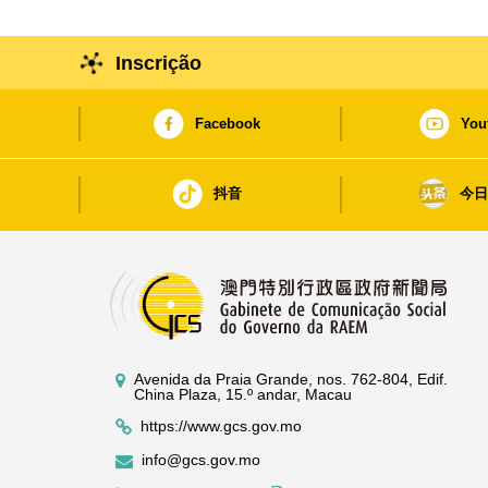
Inscrição
Facebook
You
抖音
今
Avenida da Praia Grande, nos. 762-804, Edif.
China Plaza, 15.º andar, Macau
https://www.gcs.gov.mo
info@gcs.gov.mo