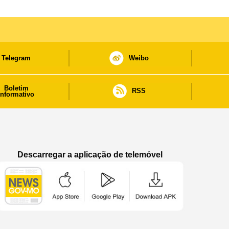
Telegram
Weibo
Boletim
RSS
informativo
Descarregar a aplicação de telemóvel
Aplicação de telemóvel “Notícias do Governo
Aplicação de telemóvel “Notícia
Aplicação de telem