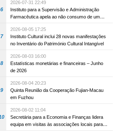
2026-07-31 22:49
6
Instituto para a Supervisão e Administração
Farmacêutica apela ao não consumo de um
produto com substâncias medicamentosas
2026-08-05 17:25
ocidentais
7
Instituto Cultural inclui 28 novas manifestações
no Inventário do Património Cultural Intangível
2026-08-03 16:00
8
Estatísticas monetárias e financeiras – Junho
de 2026
2026-08-04 20:23
9
Quinta Reunião da Cooperação Fujian-Macau
em Fuzhou
2026-08-02 11:04
10
Secretária para a Economia e Finanças lidera
equipa em visitas às associações locais para
consolidar consensos e promover os trabalhos
nas áreas económica e social