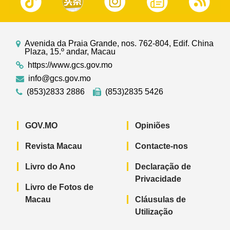
Avenida da Praia Grande, nos. 762-804, Edif. China
Plaza, 15.º andar, Macau
https://www.gcs.gov.mo
info@gcs.gov.mo
(853)2833 2886
(853)2835 5426
GOV.MO
Opiniões
Revista Macau
Contacte-nos
Livro do Ano
Declaração de
Privacidade
Livro de Fotos de
Macau
Cláusulas de
Utilização