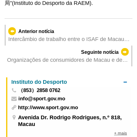
局”(Instituto do Desporto da RAEM).
Anterior notícia
Intercâmbio de trabalho entre o ISAF de Macau e
as autoridades de supervisão farmacêutica da
Seguinte notícia
Província de Guangdong e do Município de
Organizações de consumidores de Macau e de
Guangzhou para estudar a indústria de
Portugal aprofundam a cooperação estudando a
dispositivos médicos e os serviços farmacêuticos
criação conjunta da plataforma de mediação e
comunitários na Província de Guangdong
Instituto do Desporto
arbitragem transfronteiriça
（853）2858 0762
info@sport.gov.mo
http://www.sport.gov.mo
Avenida Dr. Rodrigo Rodrigues, n.º 818,
Macau
+ mais