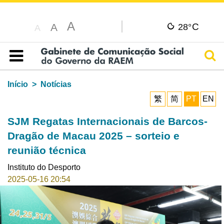
A
C
A
28°
A
Pesq
Índice
Início
Notícias
繁
简
PT
EN
SJM Regatas Internacionais de Barcos-
Dragão de Macau 2025 – sorteio e
reunião técnica
Instituto do Desporto
2025-05-16 20:54