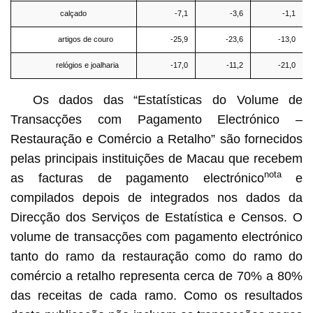
calçado
-7,1
-3,6
-1,1
artigos de couro
-25,9
-23,6
-13,0
relógios e joalharia
-17,0
-11,2
-21,0
Os dados das “Estatísticas do Volume de
Transacções com Pagamento Electrónico –
Restauração e Comércio a Retalho” são fornecidos
pelas principais instituições de Macau que recebem
nota
as facturas de pagamento electrónico
e
compilados depois de integrados nos dados da
Direcção dos Serviços de Estatística e Censos. O
volume de transacções com pagamento electrónico
tanto do ramo da restauração como do ramo do
comércio a retalho representa cerca de 70% a 80%
das receitas de cada ramo. Como os resultados