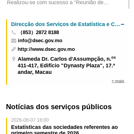
Realizou-se com sucesso a “Reunião de
intercâmbio – Vamos juntos desempenhar o
papel de guardião da vida, prestando carinho às
Direcção dos Serviços de Estatística e Censos
pessoas ao nosso redor”
（853）2872 8188
info@dsec.gov.mo
http://www.dsec.gov.mo
os
Alameda Dr. Carlos d'Assumpção, n.
411-417, Edifício "Dynasty Plaza", 17.º
andar, Macau
+ mais
Notícias dos serviços públicos
2026-08-07 16:00
Estatísticas das sociedades referentes ao
primeiro semestre de 2026