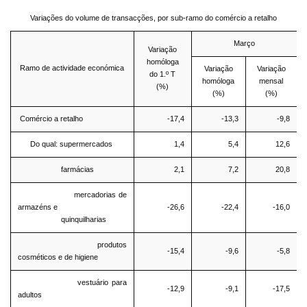
Variações do volume de transacções, por sub-ramo do comércio a retalho
Março
Variação
homóloga
Ramo de actividade económica
Variação
Variação
do 1.º T
homóloga
mensal
(%)
(%)
(%)
Comércio a retalho
-17,4
-13,3
-9,8
Do qual: supermercados
1,4
5,4
12,6
farmácias
2,1
7,2
20,8
mercadorias de
armazéns e
-26,6
-22,4
-16,0
quinquilharias
produtos
-15,4
-9,6
-5,8
cosméticos e de higiene
vestuário para
-12,9
-9,1
-17,5
adultos