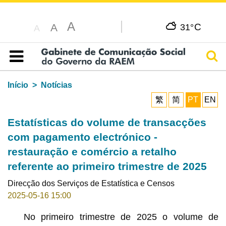
A
C
A
31°
A
Pesq
Índice
Início
Notícias
繁
简
PT
EN
Estatísticas do volume de transacções
com pagamento electrónico -
restauração e comércio a retalho
referente ao primeiro trimestre de 2025
Direcção dos Serviços de Estatística e Censos
2025-05-16 15:00
No primeiro trimestre de 2025 o volume de