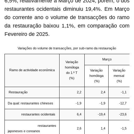
6,5%, relativamente a Março de 2024, porém, o dos
restaurantes ocidentais diminuiu 19,4%. Em Março
do corrente ano o volume de transacções do ramo
da restauração baixou 1,1%, em comparação com
Fevereiro de 2025.
Variações do volume de transacções, por sub-ramo da restauração
Março
Variação
homóloga
Ramo de actividade económica
Variação
Variação
do 1.º T
homóloga
mensal
(%)
(%)
(%)
Restauração
2,2
2,4
-1,1
Da qual: restaurantes chineses
-1,9
-1,9
-12,7
restaurantes ocidentais
6,4
-19,4
-23,6
restaurantes
2,6
1,4
-1,5
japoneses e coreanos