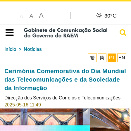
A
C
A
30°
A
Pesq
Índice
Início
Notícias
繁
简
PT
EN
Cerimónia Comemorativa do Dia Mundial
das Telecomunicações e da Sociedade
da Informação
Direcção dos Serviços de Correios e Telecomunicações
2025-05-16 11:49