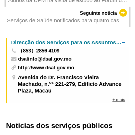
Alunos da UPM na visita de estudo ao Fórum de
Macau obtiveram resultados frutíferos
Seguinte notícia
Serviços de Saúde notificados para quatro casos
de infecção colectiva de gripe
Direcção dos Serviços para os Assuntos Laborais
（853）2856 4109
dsalinfo@dsal.gov.mo
http://www.dsal.gov.mo
Avenida do Dr. Francisco Vieira
os
Machado, n.
221-279, Edifício Advance
Plaza, Macau
+ mais
Notícias dos serviços públicos