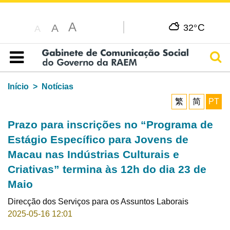
A
C
A
32°
A
Pesq
Índice
Início
Notícias
繁
简
PT
Prazo para inscrições no “Programa de
Estágio Específico para Jovens de
Macau nas Indústrias Culturais e
Criativas” termina às 12h do dia 23 de
Maio
Direcção dos Serviços para os Assuntos Laborais
2025-05-16 12:01