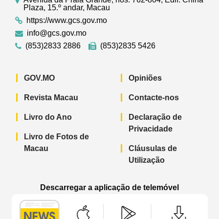
Plaza, 15.º andar, Macau
https://www.gcs.gov.mo
info@gcs.gov.mo
(853)2833 2886
(853)2835 5426
GOV.MO
Opiniões
Revista Macau
Contacte-nos
Livro do Ano
Declaração de
Privacidade
Livro de Fotos de
Macau
Cláusulas de
Utilização
Descarregar a aplicação de telemóvel
Aplicação de telemóvel “Notícias do G
Aplicação de telemóvel “
Aplicação 