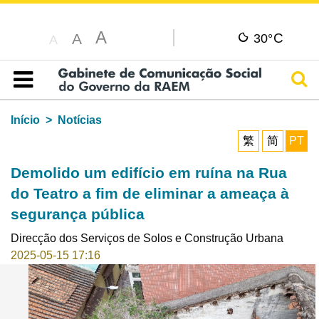
A
C
A
30°
A
Pesq
Índice
Início
Notícias
繁
简
PT
Demolido um edifício em ruína na Rua
do Teatro a fim de eliminar a ameaça à
segurança pública
Direcção dos Serviços de Solos e Construção Urbana
2025-05-15 17:16