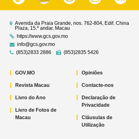
Avenida da Praia Grande, nos. 762-804, Edif. China
Plaza, 15.º andar, Macau
https://www.gcs.gov.mo
info@gcs.gov.mo
(853)2833 2886
(853)2835 5426
GOV.MO
Opiniões
Revista Macau
Contacte-nos
Livro do Ano
Declaração de
Privacidade
Livro de Fotos de
Macau
Cláusulas de
Utilização