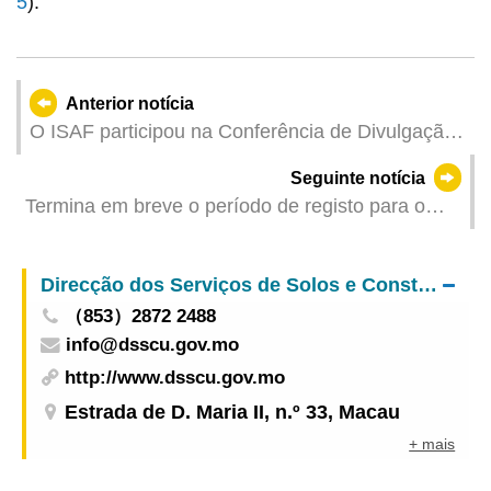
5
).
Anterior notícia
O ISAF participou na Conferência de Divulgação
de Informações sobre Economia Farmacêutica da
Seguinte notícia
Administração Nacional de Produtos Médicos
Termina em breve o período de registo para o
“Subsídio para aquisição de material escolar a
estudantes do ensino superior no ano lectivo de
Direcção dos Serviços de Solos e Construção Urbana
2024/2025”
（853）2872 2488
info@dsscu.gov.mo
http://www.dsscu.gov.mo
Estrada de D. Maria II, n.º 33, Macau
+ mais