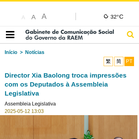
A
C
A
32°
A
Pesq
Índice
Início
Notícias
繁
简
PT
Director Xia Baolong troca impressões
com os Deputados à Assembleia
Legislativa
Assembleia Legislativa
2025-05-12 13:03