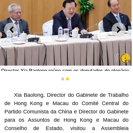
ANTERIOR
SEGU
Director Xia Baolong reúne com os deputados do plenário
da Assembleia Legislativa para troca de ideias.
1
2
Xia Baolong, Director do Gabinete de Trabalho
de Hong Kong e Macau do Comité Central do
Partido Comunista da China e Director do Gabinete
para os Assuntos de Hong Kong e Macau do
Conselho de Estado, visitou a Assembleia