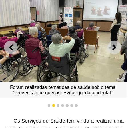
ANTERIOR
SEGU
Foram realizadas temáticas de saúde sob o tema
“Prevenção de quedas: Evitar queda acidental”
1
2
3
4
5
6
7
Os Serviços de Saúde têm vindo a realizar uma