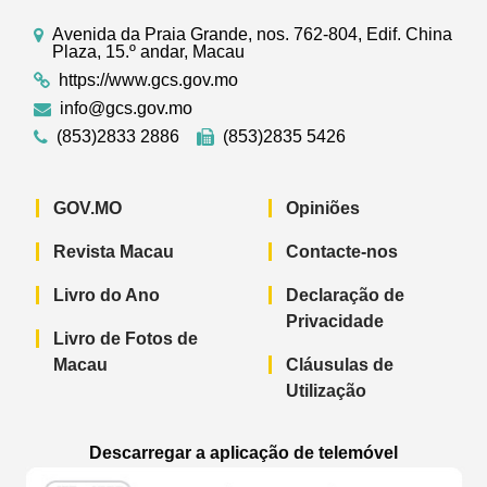
Avenida da Praia Grande, nos. 762-804, Edif. China
Plaza, 15.º andar, Macau
https://www.gcs.gov.mo
info@gcs.gov.mo
(853)2833 2886
(853)2835 5426
GOV.MO
Opiniões
Revista Macau
Contacte-nos
Livro do Ano
Declaração de
Privacidade
Livro de Fotos de
Macau
Cláusulas de
Utilização
Descarregar a aplicação de telemóvel
Aplicação de telemóvel “Notícias do G
Aplicação de telemóvel “
Aplicação 