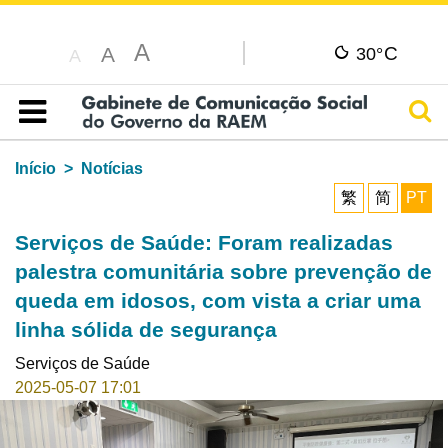
A
C
A
30°
A
Pesq
Índice
Início
Notícias
繁
简
PT
Serviços de Saúde: Foram realizadas
palestra comunitária sobre prevenção de
queda em idosos, com vista a criar uma
linha sólida de segurança
Serviços de Saúde
2025-05-07 17:01