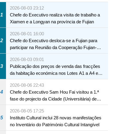
2026-08-03 23:12
1
Chefe do Executivo realiza visita de trabalho a
Xiamen e a Longyan na província de Fujian
2026-08-01 16:00
2
Chefe do Executivo desloca-se a Fujian para
participar na Reunião da Cooperação Fujian-
Macau
2026-08-03 09:01
3
Publicação dos preços de venda das fracções
da habitação económica nos Lotes A1 a A4 e
A12 da Zona A dos Novos Aterros
2026-08-06 22:43
4
Chefe do Executivo Sam Hou Fai visitou a 1.ª
fase do projecto da Cidade (Universitária) de
Educação Internacional de Macau e Hengqin
2026-08-05 17:25
5
Instituto Cultural inclui 28 novas manifestações
no Inventário do Património Cultural Intangível