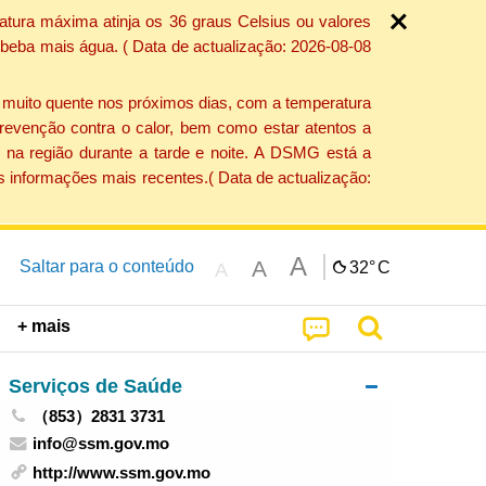
atura máxima atinja os 36 graus Celsius ou valores
 beba mais água. ( Data de actualização: 2026-08-08
e muito quente nos próximos dias, com a temperatura
revenção contra o calor, bem como estar atentos a
 na região durante a tarde e noite. A DSMG está a
s informações mais recentes.( Data de actualização:
A
A
Saltar para o conteúdo
32°
C
A
+ mais
Serviços de Saúde
（853）2831 3731
info@ssm.gov.mo
http://www.ssm.gov.mo