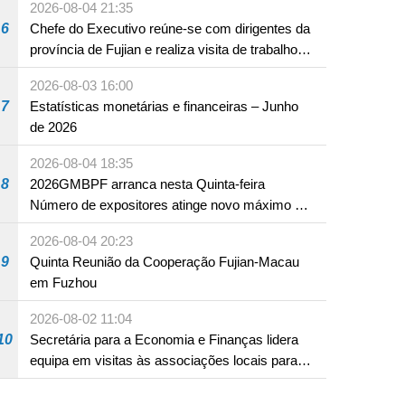
2026-08-04 21:35
6
Chefe do Executivo reúne-se com dirigentes da
província de Fujian e realiza visita de trabalho
em Fuzhou
2026-08-03 16:00
7
Estatísticas monetárias e financeiras – Junho
de 2026
2026-08-04 18:35
8
2026GMBPF arranca nesta Quinta-feira
Número de expositores atinge novo máximo em
18 anos
2026-08-04 20:23
9
Quinta Reunião da Cooperação Fujian-Macau
em Fuzhou
2026-08-02 11:04
10
Secretária para a Economia e Finanças lidera
equipa em visitas às associações locais para
consolidar consensos e promover os trabalhos
nas áreas económica e social