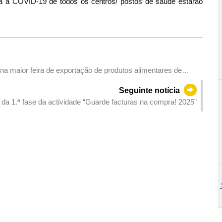
ra a COVID-19 de todos os centros/ postos de saúde estarão
a maior feira de exportação de produtos alimentares de
adshow da 2.ª C-PLPEX
Seguinte notícia
 da 1.ª fase da actividade “Guarde facturas na compra! 2025”