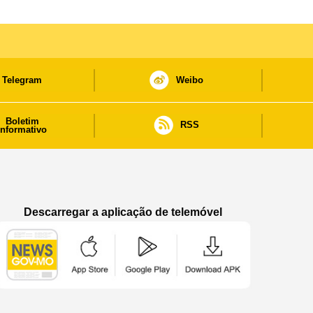
Telegram
Weibo
Boletim
RSS
informativo
Descarregar a aplicação de telemóvel
Aplicação de telemóvel “Notícias do Governo
Aplicação de telemóvel “Notícia
Aplicação de telem