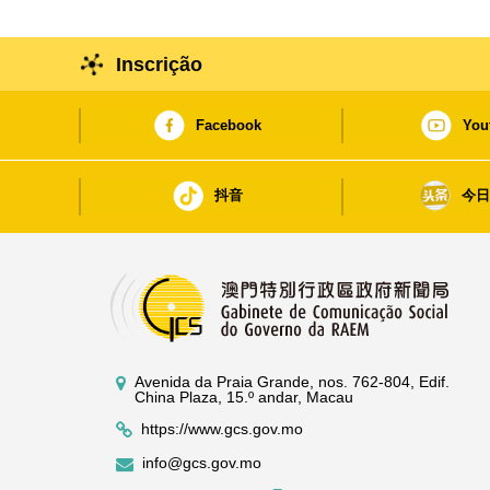
Inscrição
Facebook
You
抖音
今
Avenida da Praia Grande, nos. 762-804, Edif.
China Plaza, 15.º andar, Macau
https://www.gcs.gov.mo
info@gcs.gov.mo