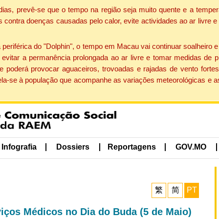
dias, prevê-se que o tempo na região seja muito quente e a temper
contra doenças causadas pelo calor, evite actividades ao ar livre e
eriférica do "Dolphin", o tempo em Macau vai continuar soalheiro 
evitar a permanência prolongada ao ar livre e tomar medidas de p
 poderá provocar aguaceiros, trovoadas e rajadas de vento fortes
apela-se à população que acompanhe as variações meteorológicas e a
Infografia
Dossiers
Reportagens
GOV.MO
繁
简
PT
viços Médicos no Dia do Buda (5 de Maio)