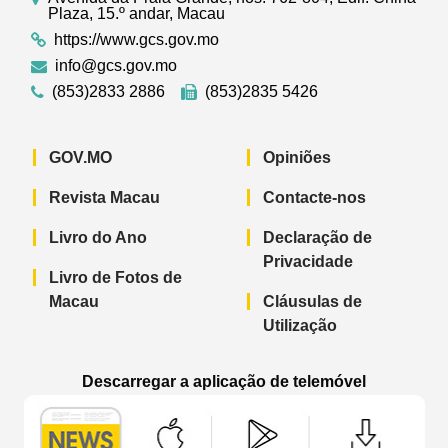
Plaza, 15.º andar, Macau
https://www.gcs.gov.mo
info@gcs.gov.mo
(853)2833 2886
(853)2835 5426
GOV.MO
Opiniões
Revista Macau
Contacte-nos
Livro do Ano
Declaração de
Privacidade
Livro de Fotos de
Macau
Cláusulas de
Utilização
Descarregar a aplicação de telemóvel
Aplicação de telemóvel “Notícias do G
Aplicação de telemóvel “
Aplicação 