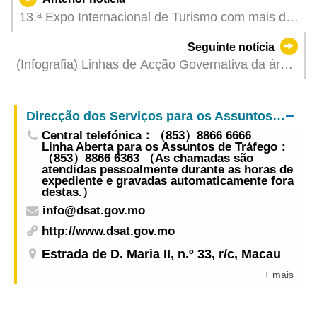
13.ª Expo Internacional de Turismo com mais de
dez mil bolsas de contacto evidenciando papel
Seguinte notícia
como plataforma internacional
(Infografia) Linhas de Acção Governativa da área
dos Transportes e Obras Públicas para 2025
Direcção dos Serviços para os Assuntos de Tráfego
Central telefónica：（853）8866 6666
Linha Aberta para os Assuntos de Tráfego：
（853）8866 6363 （As chamadas são
atendidas pessoalmente durante as horas de
expediente e gravadas automaticamente fora
destas.）
info@dsat.gov.mo
http://www.dsat.gov.mo
Estrada de D. Maria II, n.º 33, r/c, Macau
+ mais