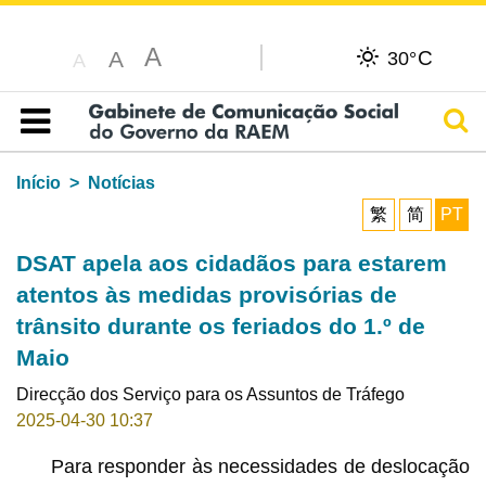
A
C
A
30°
A
Pesq
Índice
Início
Notícias
繁
简
PT
DSAT apela aos cidadãos para estarem
atentos às medidas provisórias de
trânsito durante os feriados do 1.º de
Maio
Direcção dos Serviço para os Assuntos de Tráfego
2025-04-30 10:37
Para responder às necessidades de deslocação