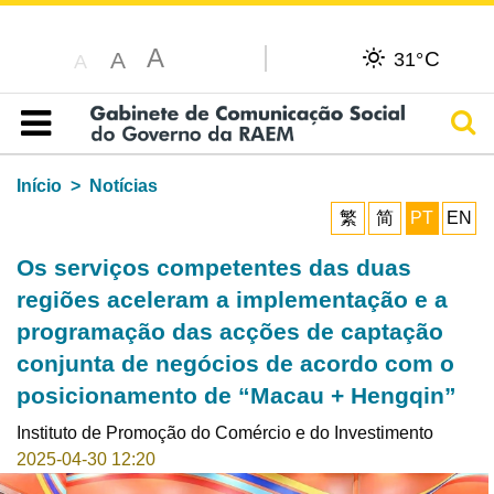
A
C
A
31°
A
Pesq
Índice
Início
Notícias
繁
简
PT
EN
Os serviços competentes das duas
regiões aceleram a implementação e a
programação das acções de captação
conjunta de negócios de acordo com o
posicionamento de “Macau + Hengqin”
Instituto de Promoção do Comércio e do Investimento
2025-04-30 12:20