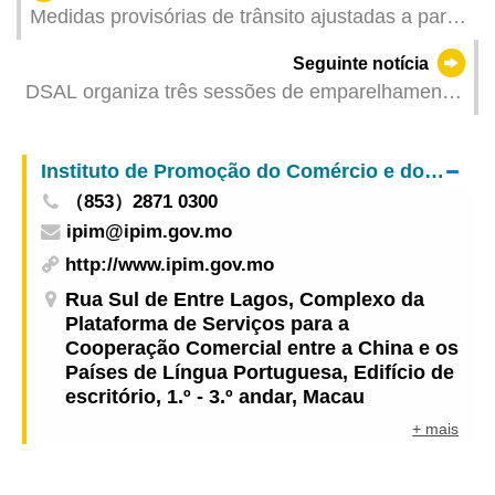
Medidas provisórias de trânsito ajustadas a partir
de sábado (dia 3) na zona do Porto Interior e Rua
Seguinte notícia
do Almirante Sérgio devido a obras de drenagem
DSAL organiza três sessões de emparelhamento
e repavimentação
na segunda semana de Maio proporcionando um
total de 157 vagas de emprego
Instituto de Promoção do Comércio e do Investimento
（853）2871 0300
ipim@ipim.gov.mo
http://www.ipim.gov.mo
Rua Sul de Entre Lagos, Complexo da
Plataforma de Serviços para a
Cooperação Comercial entre a China e os
Países de Língua Portuguesa, Edifício de
escritório, 1.º - 3.º andar, Macau
+ mais