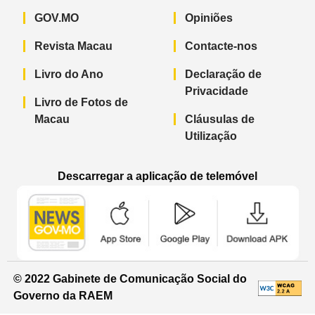
GOV.MO
Opiniões
Revista Macau
Contacte-nos
Livro do Ano
Declaração de
Privacidade
Livro de Fotos de
Macau
Cláusulas de
Utilização
Descarregar a aplicação de telemóvel
Aplicação de telemóvel “Notícias do G
Aplicação de telemóvel “
Aplicação 
© 2022 Gabinete de Comunicação Social do
Governo da RAEM