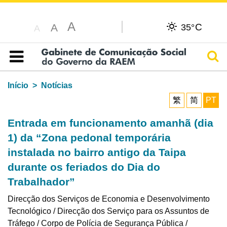
A
C
A
35°
A
Pesq
Índice
Início
Notícias
繁
简
PT
Entrada em funcionamento amanhã (dia
1) da “Zona pedonal temporária
instalada no bairro antigo da Taipa
durante os feriados do Dia do
Trabalhador”
Direcção dos Serviços de Economia e Desenvolvimento
Tecnológico / Direcção dos Serviço para os Assuntos de
Tráfego / Corpo de Polícia de Segurança Pública /