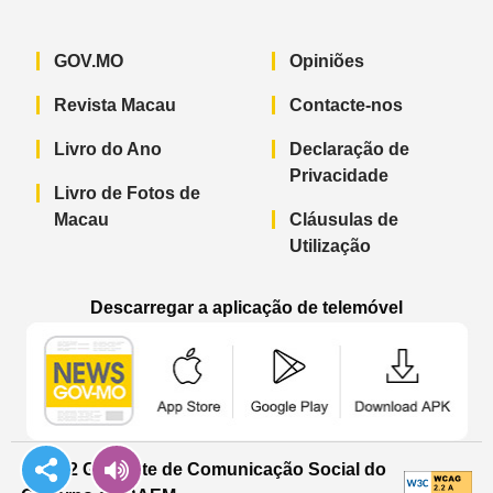
GOV.MO
Opiniões
Revista Macau
Contacte-nos
Livro do Ano
Declaração de
Privacidade
Livro de Fotos de
Macau
Cláusulas de
Utilização
Descarregar a aplicação de telemóvel
Aplicação de telemóvel “Notícias do G
Aplicação de telemóvel “
Aplicação 
© 2022 Gabinete de Comunicação Social do