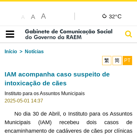
A
C
A
32°
A
Pesq
Índice
Início
Notícias
繁
简
PT
IAM acompanha caso suspeito de
intoxicação de cães
Instituto para os Assuntos Municipais
2025-05-01 14:37
No dia 30 de Abril, o Instituto para os Assuntos
Municipais (IAM) recebeu dois casos de
encaminhamento de cadáveres de cães por clínicas