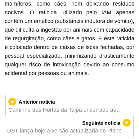
mamíferos, como cães, nem deixando resíduos
nocivos. O raticida utilizado pelo IAM apenas
contém um emético (substância indutora de vómito),
que dificulta a ingestão por animais com capacidade
de regurgitação, como cães e gatos. E este raticida
é colocado dentro de caixas de iscas fechadas, por
pessoal especializado, minimizando drasticamente
qualquer risco de intoxicação devido ao consumo
acidental por pessoas ou animais.
Anterior notícia
Caminho das Hortas da Taipa encerrado ao
trânsito a partir de 6 de Maio, durante a noite,
Seguinte notícia
para desobstrução de esgotos pelo IAM
DST lança hoje a versão actualizada do Plano de
Apoio ao Turismo para alargar âmbito de grupos