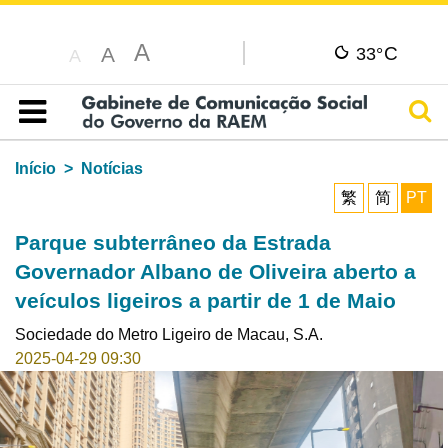
A
C
A
33°
A
Pesq
Índice
Início
Notícias
繁
简
PT
Parque subterrâneo da Estrada
Governador Albano de Oliveira aberto a
veículos ligeiros a partir de 1 de Maio
Sociedade do Metro Ligeiro de Macau, S.A.
2025-04-29 09:30