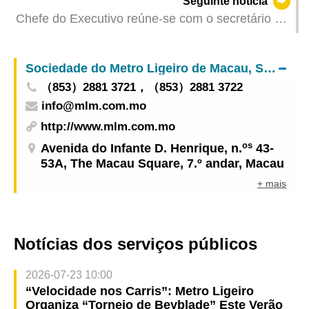
Seguinte notícia
Chefe do Executivo reúne-se com o secretário do
comité municipal de Jiangmen do PCC
Sociedade do Metro Ligeiro de Macau, S.A.
（853）2881 3721，（853）2881 3722
info@mlm.com.mo
http://www.mlm.com.mo
os
Avenida do Infante D. Henrique, n.
43-
53A, The Macau Square, 7.º andar, Macau
+ mais
Notícias dos serviços públicos
2026-07-23 10:00
“Velocidade nos Carris”: Metro Ligeiro
Organiza “Torneio de Beyblade” Este Verão