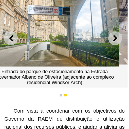
ANTERIOR
SEGU
Parque de estacionamento subterrâneo 
na Estrada
Governador Albano de Oliveir
e ao complexo
1
2
Com vista a coordenar com os objectivos do
Governo da RAEM de distribuição e utilização
racional dos recursos públicos, e ajudar a aliviar as