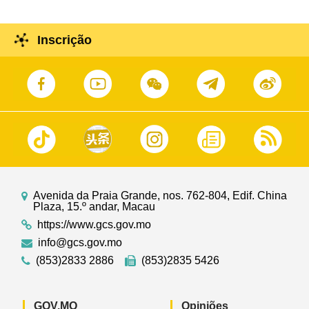
Inscrição
Avenida da Praia Grande, nos. 762-804, Edif. China
Plaza, 15.º andar, Macau
https://www.gcs.gov.mo
info@gcs.gov.mo
(853)2833 2886
(853)2835 5426
GOV.MO
Opiniões