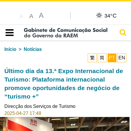
A
C
A
34°
A
Pesq
Índice
Início
Notícias
繁
简
PT
EN
Último dia da 13.ª Expo Internacional de
Turismo: Plataforma internacional
promove oportunidades de negócio de
“turismo +”
Direcção dos Serviços de Turismo
2025-04-27 17:48