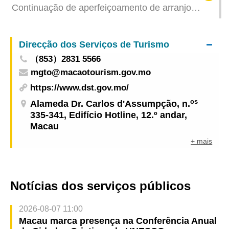
Continuação de aperfeiçoamento de arranjo
Internacional de Fogo-de-Artifício de Macau
viário para pessoal de obras da Zona A dos
realizada (hoje)
Novos Aterros Urbanos
Direcção dos Serviços de Turismo
（853）2831 5566
mgto@macaotourism.gov.mo
https://www.dst.gov.mo/
os
Alameda Dr. Carlos d'Assumpção, n.
335-341, Edifício Hotline, 12.º andar,
Macau
+ mais
Notícias dos serviços públicos
2026-08-07 11:00
Macau marca presença na Conferência Anual