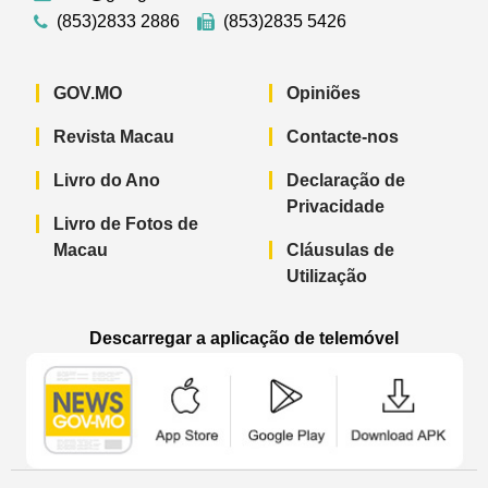
(853)2833 2886
(853)2835 5426
GOV.MO
Opiniões
Revista Macau
Contacte-nos
Livro do Ano
Declaração de
Privacidade
Livro de Fotos de
Macau
Cláusulas de
Utilização
Descarregar a aplicação de telemóvel
Aplicação de telemóvel “Notícias do G
Aplicação de telemóvel “
Aplicação 