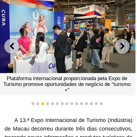
ANTERIOR
SEGU
Plataforma internacional proporcionada pela Expo de
Turismo promove oportunidades de negócio de “turismo
+”
1
2
3
4
5
6
7
8
9
10
11
12
13
14
15
A 13.ª Expo Internacional de Turismo (Indústria)
de Macau decorreu durante três dias consecutivos,