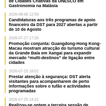
de Cidades Criativas da UNESCO em
Gastronomia na Malásia
2026-08-06 12:59
Candidaturas aos três programas de apoio
financeiro da DST para 2027 abertas a partir
de 10 de Agosto
2026-07-27 17:26
Promoção conjunta: Guangdong-Hong Kong-
Macau mostram atracção do turismo cultural
da Grande Baía em Xangai para expandir
mercado “multi-destinos” de ligação entre
cidades
2026-07-25 18:02
Prestar atenção à segurança: DST alerta
visitantes para acompanharem de perto
informações sobre o tufão e actividades
programadas
2026-07-25 14:22
Realizou-se ontem a terceira sessão de