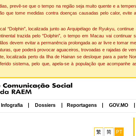
dias, prevê-se que o tempo na região seja muito quente e a tempe
ão que tome medidas contra doenças causadas pelo calor, evite ac
 “Dolphin”, localizada junto ao Arquipélago de Ryukyu, continue 
ntinental trazida pelo “Dolphin”, o tempo em Macau vai continuar
dãos devem evitar a permanência prolongada ao ar livre e tomar m
ras, que poderá provocar aguaceiros, trovoadas e rajadas de vento 
e, localizada perto da Ilha de Hainan se desloque para a parte No
ferido sistema, pelo que, apela-se à população que acompanhe a
Infografia
Dossiers
Reportagens
GOV.MO
繁
简
PT