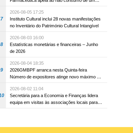
Farmacêutica apela ao não consumo de um
produto com substâncias medicamentosas
2026-08-05 17:25
ocidentais
7
Instituto Cultural inclui 28 novas manifestações
no Inventário do Património Cultural Intangível
2026-08-03 16:00
8
Estatísticas monetárias e financeiras – Junho
de 2026
2026-08-04 18:35
9
2026GMBPF arranca nesta Quinta-feira
Número de expositores atinge novo máximo em
18 anos
2026-08-02 11:04
10
Secretária para a Economia e Finanças lidera
equipa em visitas às associações locais para
consolidar consensos e promover os trabalhos
nas áreas económica e social