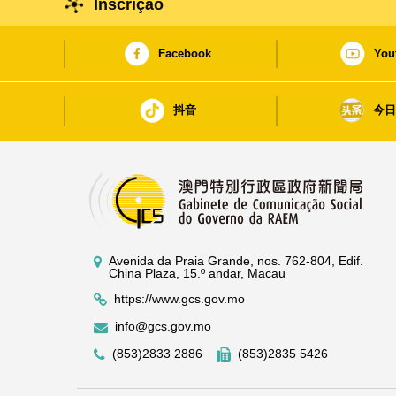
Inscrição
Facebook
You
抖音
今
Avenida da Praia Grande, nos. 762-804, Edif.
China Plaza, 15.º andar, Macau
https://www.gcs.gov.mo
info@gcs.gov.mo
(853)2833 2886
(853)2835 5426