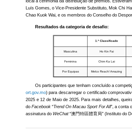
local a cerimónia da distribuição de prémios. Estiveram
Luís Gomes, o Vice-Presidente Substituto, Mok Chi H
Chao Kuok Wai, e os membros do Conselho do Desporto
Resultados da categoria de desafio:
1.º Classificado
Masculina
Ho Kin Fai
Feminina
Chim Ka Lai
Por Equipas
Melco Reach! Amazing
Os participantes que tenham concluído a competiç
ort.gov.mo
) para descarregar o certificado comprovativ
2025 e 12 de Maio de 2025. Para mais detalhes, queira 
do
Facebook
“
Trend On Macau Sport For All
”, a conta o
assinatura do
WeChat
“澳門特區體育局” (Instituto do Despo