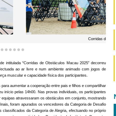
bstáculos Macau 2025
3
4
5
6
7
8
9
dade intitulada “Corridas de Obstáculos Macau 2025” decorreu
 efectuada ao ar livre e num ambiente animado com jogos de
força muscular e capacidade física dos participantes.
 para aumentar a cooperação entre pais e filhos e compartilhar
eu início pelas 14h00. Nas provas individuais, os participantes
 equipas atravessaram os obstáculos em conjunto, mostrando
 finais, foram apurados os vencedores da Categoria de Desafio
 classificados da Categoria de Alegria, efectuando no próprio