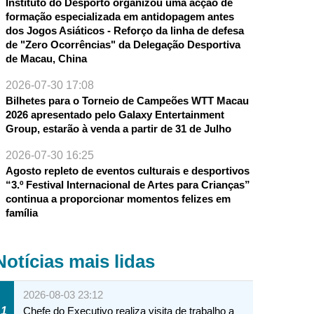
Instituto do Desporto organizou uma acção de
formação especializada em antidopagem antes
dos Jogos Asiáticos - Reforço da linha de defesa
de "Zero Ocorrências" da Delegação Desportiva
de Macau, China
2026-07-30 17:08
Bilhetes para o Torneio de Campeões WTT Macau
2026 apresentado pelo Galaxy Entertainment
Group, estarão à venda a partir de 31 de Julho
2026-07-30 16:25
Agosto repleto de eventos culturais e desportivos
“3.º Festival Internacional de Artes para Crianças”
continua a proporcionar momentos felizes em
família
Notícias mais lidas
2026-08-03 23:12
1
Chefe do Executivo realiza visita de trabalho a