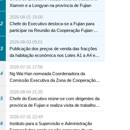
Xiamen e a Longyan na província de Fujian
2026-08-01 16:00
2
Chefe do Executivo desloca-se a Fujian para
participar na Reunião da Cooperação Fujian-
Macau
2026-08-03 09:01
3
Publicação dos preços de venda das fracções
da habitação económica nos Lotes A1 a A4 e
A12 da Zona A dos Novos Aterros
2026-07-31 17:56
4
Ng Wai Han nomeada Coordenadora da
Comissão Executiva da Zona de Cooperação
Aprofundada entre Guangdong e Macau em
2026-08-04 21:35
Hengqin
5
Chefe do Executivo reúne-se com dirigentes da
província de Fujian e realiza visita de trabalho
em Fuzhou
2026-07-31 22:49
6
Instituto para a Supervisão e Administração