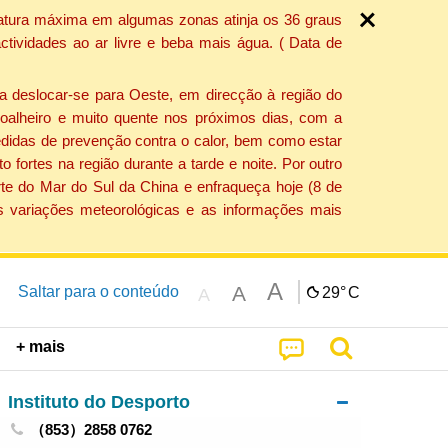
ratura máxima em algumas zonas atinja os 36 graus
tividades ao ar livre e beba mais água. ( Data de
a deslocar-se para Oeste, em direcção à região do
 soalheiro e muito quente nos próximos dias, com a
edidas de prevenção contra o calor, bem como estar
fortes na região durante a tarde e noite. Por outro
rte do Mar do Sul da China e enfraqueça hoje (8 de
s variações meteorológicas e as informações mais
A
A
Saltar para o conteúdo
29°
C
A
+ mais
Instituto do Desporto
（853）2858 0762