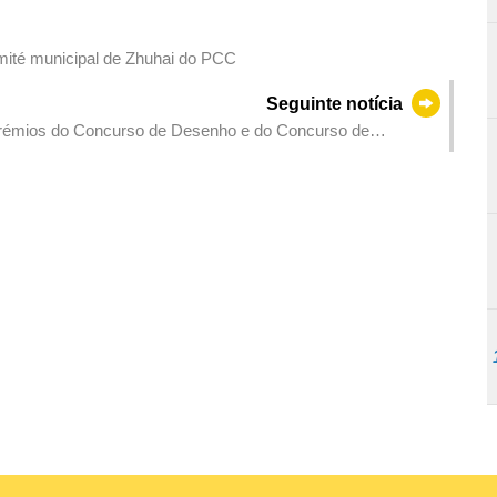
mité municipal de Zhuhai do PCC
Seguinte notícia
e prémios do Concurso de Desenho e do Concurso de
rtifício de Macau realizada (hoje)