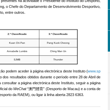
 presentes na actividade o Presidente do Instituto do Desporto,
ang, o Chefe do Departamento de Desenvolvimento Desportivo,
, entre outros.
2.º Classificado
3.º Classificado
Kuan Chi Pan
Pang Kuok Cheong
Annabelle Lumbis
Ching Man Un
SJMB
Thunder
ão podem aceder à página electrónica deste Instituto (
www.sp
o dos resultados obtidos durante o período entre 28 de Abril de
consultar a página electrónica deste Instituto, seguir a página
ficial do
WeChat
“澳門體育” (Desporto de Macau) e a conta de
rto da RAEM), ou ligar à linha aberta 2823 6363.