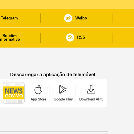
Telegram
Weibo
Boletim
RSS
informativo
Descarregar a aplicação de telemóvel
Aplicação de telemóvel “Notícias do Governo
Aplicação de telemóvel “Notícia
Aplicação de telem