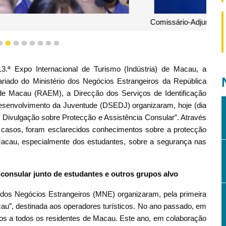
os Negócios Estrangeiros da República Popular da China na
yang, profere discurso
5
6
7
8
9
10
11
12
13.ª Expo Internacional de Turismo (Indústria) de Macau, a
iado do Ministério dos Negócios Estrangeiros da República
 de Macau (RAEM), a Direcção dos Serviços de Identificação
esenvolvimento da Juventude (DSEDJ) organizaram, hoje (dia
e Divulgação sobre Protecção e Assistência Consular”. Através
 de casos, foram esclarecidos conhecimentos sobre a protecção
Macau, especialmente dos estudantes, sobre a segurança nas
consular junto de estudantes e outros grupos alvo
dos Negócios Estrangeiros (MNE) organizaram, pela primeira
u”, destinada aos operadores turísticos. No ano passado, em
rios a todos os residentes de Macau. Este ano, em colaboração