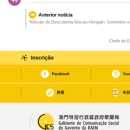
Anterior notícia
“Missão de Descoberta Macau-Hengqin: Seminário so
cooperação em viagens de estudo Macau-Hengqin
Chefe do E
Inscrição
Facebook
You
抖音
今