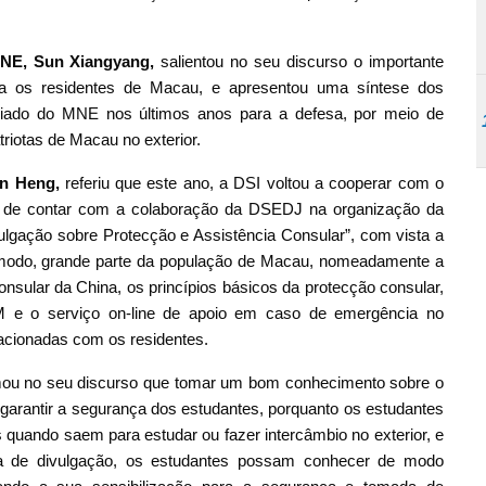
NE, Sun Xiangyang,
salientou no seu discurso o importante
ara os residentes de Macau, e apresentou uma síntese dos
riado do MNE nos últimos anos para a defesa, por meio de
riotas de Macau no exterior.
in Heng,
referiu que este ano, a DSI voltou a cooperar com o
 de contar com a colaboração da DSEDJ na organização da
lgação sobre Protecção e Assistência Consular”, com vista a
te modo, grande parte da população de Macau, nomeadamente a
nsular da China, os princípios básicos da protecção consular,
 e o serviço on-line de apoio em caso de emergência no
lacionadas com os residentes.
rmou no seu discurso que tomar um bom conhecimento sobre o
arantir a segurança dos estudantes, porquanto os estudantes
 quando saem para estudar ou fazer intercâmbio no exterior, e
tiva de divulgação, os estudantes possam conhecer de modo