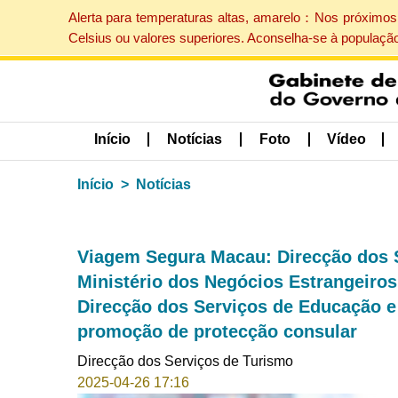
Alerta para temperaturas altas, amarelo：Nos próximos 
Celsius ou valores superiores. Aconselha-se à populaçã
Início
Notícias
Foto
Vídeo
Início
Notícias
Viagem Segura Macau: Direcção dos 
Ministério dos Negócios Estrangeiros,
Direcção dos Serviços de Educação e
promoção de protecção consular
Direcção dos Serviços de Turismo
2025-04-26 17:16