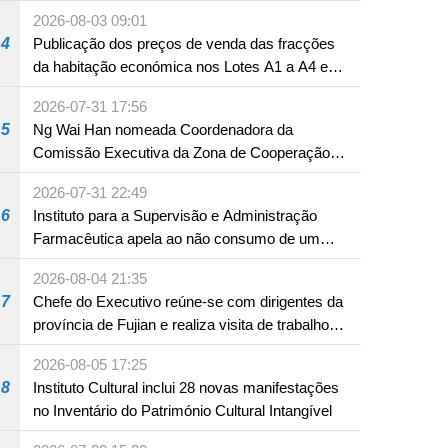
internacionais Serviços interdepartamentais
2026-08-03 09:01
envidam esforços para assegurar a saúde dos
4
Publicação dos preços de venda das fracções
bebés e crianças, assim como a segurança
da habitação económica nos Lotes A1 a A4 e
alimentar
A12 da Zona A dos Novos Aterros
2026-07-31 17:56
5
Ng Wai Han nomeada Coordenadora da
Comissão Executiva da Zona de Cooperação
Aprofundada entre Guangdong e Macau em
2026-07-31 22:49
Hengqin
6
Instituto para a Supervisão e Administração
Farmacêutica apela ao não consumo de um
produto com substâncias medicamentosas
2026-08-04 21:35
ocidentais
7
Chefe do Executivo reúne-se com dirigentes da
província de Fujian e realiza visita de trabalho
em Fuzhou
2026-08-05 17:25
8
Instituto Cultural inclui 28 novas manifestações
no Inventário do Património Cultural Intangível