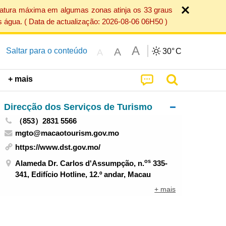
ratura máxima em algumas zonas atinja os 33 graus
 água. ( Data de actualização: 2026-08-06 06H50 )
A
A
Saltar para o conteúdo
30°
C
A
+ mais
Direcção dos Serviços de Turismo
（853）2831 5566
mgto@macaotourism.gov.mo
https://www.dst.gov.mo/
os
Alameda Dr. Carlos d'Assumpção, n.
335-
341, Edifício Hotline, 12.º andar, Macau
+ mais