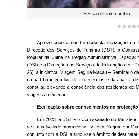
Comissário-Adjunto do Comissariado do Ministério d
RAEM, Sun Xiang
1
2
3
4
Aproveitando a oportunidade da realização da 
Direcção dos Serviços de Turismo (DST), o Comissar
Popular da China na Região Administrativa Especial
(DSI) e a Direcção dos Serviços de Educação e de D
26), a iniciativa “Viagem Segura Macau – Seminário d
da partilha interactiva de experiências e da análise
consular, elevando a consciência dos residentes de 
viagens ao exterior.
Explicação sobre conhecimentos de protecção 
Em 2023, a DST e o Comissariado do Ministério 
vez, a actividade promocional “Viagem Segura em Maca
conjunto com a DSI, alargou-se o âmbito de destinatá