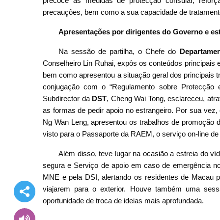
precoce as medidas de protecção consular, refor
precauções, bem como a sua capacidade de tratament
Apresentações por dirigentes do Governo e es
Na sessão de partilha, o Chefe do
Departamen
Conselheiro Lin Ruhai, expôs os conteúdos principais e
bem como apresentou a situação geral dos principais 
conjugação com o “Regulamento sobre Protecção e
Subdirector da
DST
, Cheng Wai Tong, esclareceu, atr
as formas de pedir apoio no estrangeiro. Por sua v
Ng Wan Leng, apresentou os trabalhos de promoção da
visto para o Passaporte da RAEM, o serviço on-line de
Além disso, teve lugar na ocasião a estreia do ví
segura e Serviço de apoio em caso de emergência no 
MNE e pela DSI, alertando os residentes de Macau p
viajarem para o exterior. Houve também uma sessã
oportunidade de troca de ideias mais aprofundada.