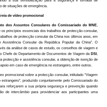
çando a sua sensibilização para a segurança e tomada de
o de situações de emergência.
treia de vídeo promocional
to dos Assuntos Consulares do Comissariado do MNE
,
 os princípios essenciais dos trabalhos de protecção consular,
trabalhos de protecção consular da China nos últimos anos, em
 Assistência Consular da República Popular da China”. O
avés da análise de casos de estudo, os conselhos de viagem e
ez, o Chefe do Departamento de Documentos de Viagem da
DSI
,
 protecção e assistência consular, a obtenção de isenção de
 apoio em caso de emergência no estrangeiro, entre outros.
deo promocional sobre a protecção consular, intitulado “Viagem
estrangeiro”, produzido conjuntamente pelo Comissariado do
ara reforçarem a sua própria segurança e prevenção quando
o de intercâmbio para providenciar aos participantes uma