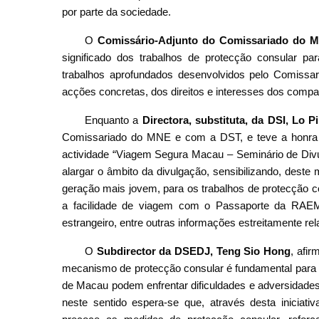
por parte da sociedade.
O
Comissário-Adjunto do Comissariado do M
significado dos trabalhos de protecção consular p
trabalhos aprofundados desenvolvidos pelo Comissa
acções concretas, dos direitos e interesses dos compat
Enquanto a
Directora, substituta, da DSI, Lo P
Comissariado do MNE e com a DST, e teve a honra
actividade “Viagem Segura Macau – Seminário de Divu
alargar o âmbito da divulgação, sensibilizando, des
geração mais jovem, para os trabalhos de protecção co
a facilidade de viagem com o Passaporte da RAEM
estrangeiro, entre outras informações estreitamente re
O
Subdirector da DSEDJ, Teng Sio Hong
, afi
mecanismo de protecção consular é fundamental para g
de Macau podem enfrentar dificuldades e adversidades
neste sentido espera-se que, através desta inicia