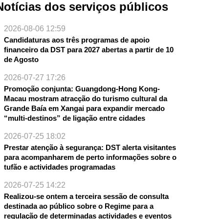
Notícias dos serviços públicos
2026-08-06 12:59
Candidaturas aos três programas de apoio
financeiro da DST para 2027 abertas a partir de 10
de Agosto
2026-07-27 17:26
Promoção conjunta: Guangdong-Hong Kong-
Macau mostram atracção do turismo cultural da
Grande Baía em Xangai para expandir mercado
“multi-destinos” de ligação entre cidades
NTE
2026-07-25 18:02
Prestar atenção à segurança: DST alerta visitantes
para acompanharem de perto informações sobre o
tufão e actividades programadas
2026-07-25 14:22
Realizou-se ontem a terceira sessão de consulta
destinada ao público sobre o Regime para a
regulação de determinadas actividades e eventos