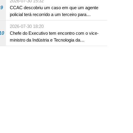
2026-07-30 15:32
9
CCAC descobriu um caso em que um agente
policial terá recorrido a um terceiro para
assumir por si a culpa na sequência de uma
2026-07-30 18:20
infracção rodoviária
10
Chefe do Executivo tem encontro com o vice-
ministro da Indústria e Tecnologia da
Informação