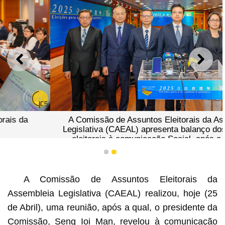
ANTERIOR
SEGU
A Comissão de Assuntos Eleitorais da Assembleia
Legislativa (CAEAL) apresenta balanço dos trabalhos
eleitorais à comunicação Social, após a reunião.
1
2
A Comissão de Assuntos Eleitorais da
Assembleia Legislativa (CAEAL) realizou, hoje (25
de Abril), uma reunião, após a qual, o presidente da
Comissão, Seng Ioi Man, revelou à comunicação