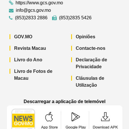
https://www.gcs.gov.mo
info@gcs.gov.mo
(853)2833 2886
(853)2835 5426
GOV.MO
Opiniões
Revista Macau
Contacte-nos
Livro do Ano
Declaração de
Privacidade
Livro de Fotos de
Macau
Cláusulas de
Utilização
Descarregar a aplicação de telemóvel
Aplicação de telemóvel “Notícias do G
Aplicação de telemóvel “
Aplicação 