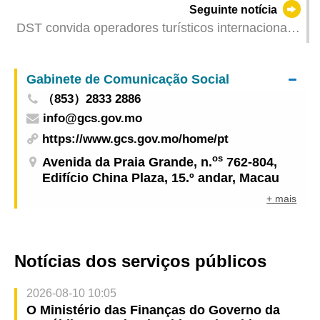
Seguinte notícia
Cultural na MITE
DST convida operadores turísticos internacionais
para participar no “Trade Gathering Mini-Mart” na
Expo de Turismo e visitas de familiarização a
Gabinete de Comunicação Social
elementos turísticos nos bairros comunitários
（853）2833 2886
info@gcs.gov.mo
https://www.gcs.gov.mo/home/pt
os
Avenida da Praia Grande, n.
762-804,
Edifício China Plaza, 15.º andar, Macau
+ mais
Notícias dos serviços públicos
2026-08-10 10:05
O Ministério das Finanças do Governo da