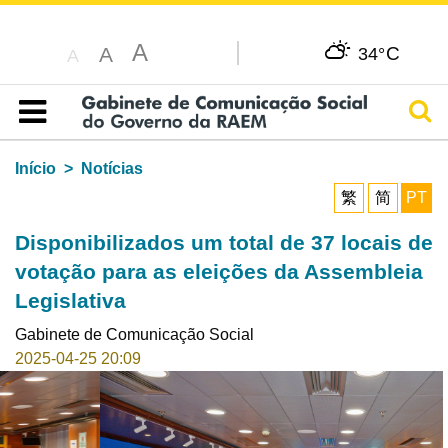
A
C
A
34°
A
Pesq
Índice
Início
Notícias
繁
简
PT
Disponibilizados um total de 37 locais de
votação para as eleições da Assembleia
Legislativa
Gabinete de Comunicação Social
2025-04-25 20:09