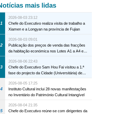
Notícias mais lidas
2026-08-03 23:12
1
Chefe do Executivo realiza visita de trabalho a
Xiamen e a Longyan na província de Fujian
2026-08-03 09:01
2
Publicação dos preços de venda das fracções
da habitação económica nos Lotes A1 a A4 e
A12 da Zona A dos Novos Aterros
2026-08-06 22:43
3
Chefe do Executivo Sam Hou Fai visitou a 1.ª
fase do projecto da Cidade (Universitária) de
Educação Internacional de Macau e Hengqin
2026-08-05 17:25
4
Instituto Cultural inclui 28 novas manifestações
no Inventário do Património Cultural Intangível
2026-08-04 21:35
5
Chefe do Executivo reúne-se com dirigentes da