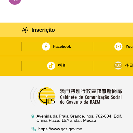
Inscrição
Facebook
You
抖音
今
Avenida da Praia Grande, nos. 762-804, Edif.
China Plaza, 15.º andar, Macau
https://www.gcs.gov.mo