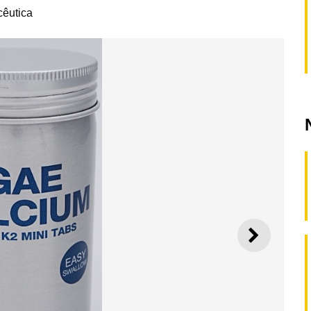
cêutica
SEGUI