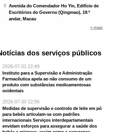
Avenida do Comendador Ho Yin, Edifício de
Escritórios do Governo (Qingmao), 19.º
andar, Macau
+ mais
Notícias dos serviços públicos
2026-07-31 22:49
Instituto para a Supervisão e Administração
Farmacêutica apela ao não consumo de um
produto com substâncias medicamentosas
ocidentais
NTE
2026-07-30 22:56
Medidas de supervisão e controlo de leite em pó
para bebés articulam-se com padrões
internacionais Serviços interdepartamentais
envidam esforços para assegurar a saúde dos
bebés e crianças, assim como a segurança