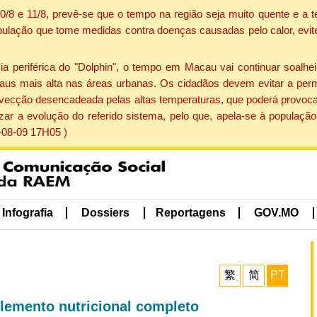
 10/8 e 11/8, prevê-se que o tempo na região seja muito quente e 
pulação que tome medidas contra doenças causadas pelo calor, evite 
periférica do "Dolphin", o tempo em Macau vai continuar soalheir
aus mais alta nas áreas urbanas. Os cidadãos devem evitar a perm
vecção desencadeada pelas altas temperaturas, que poderá provocar
izar a evolução do referido sistema, pelo que, apela-se à popula
-08-09 17H05 )
Infografia
Dossiers
Reportagens
GOV.MO
繁
简
PT
lemento nutricional completo