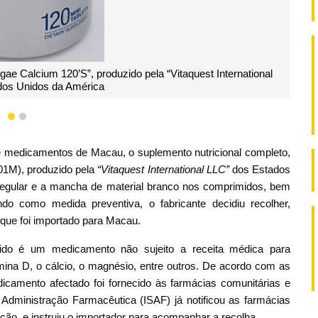
 Nutrition Algae Calcium 120’S”, produzido pela “Vitaquest Internatio
” dos Estados Unidos da América
1
2
e medicamentos de Macau, o suplemento nutricional completo,
001M), produzido pela
“
Vitaquest International LLC
”
dos Estados
regular e a mancha de material branco nos comprimidos, bem
 como medida preventiva, o fabricante decidiu recolher,
 que foi importado para Macau.
rido é um medicamento não sujeito a receita médica para
mina D, o cálcio, o magnésio, entre outros. De acordo com as
dicamento afectado foi fornecido às farmácias comunitárias e
Administração Farmacêutica (ISAF) já notificou as farmácias
ição, e instruiu o importador para acompanhar a recolha.