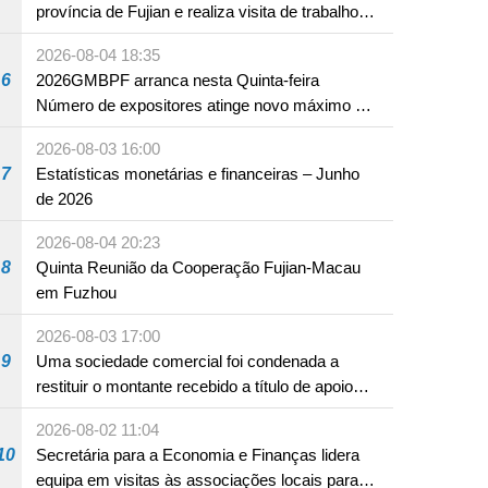
província de Fujian e realiza visita de trabalho
em Fuzhou
2026-08-04 18:35
6
2026GMBPF arranca nesta Quinta-feira
Número de expositores atinge novo máximo em
18 anos
2026-08-03 16:00
7
Estatísticas monetárias e financeiras – Junho
de 2026
2026-08-04 20:23
8
Quinta Reunião da Cooperação Fujian-Macau
em Fuzhou
2026-08-03 17:00
9
Uma sociedade comercial foi condenada a
restituir o montante recebido a título de apoio
pecuniário para combater a epidemia de 2022,
2026-08-02 11:04
por não ter sido provado que reunia os
10
Secretária para a Economia e Finanças lidera
requisitos para a sua atribuição
equipa em visitas às associações locais para