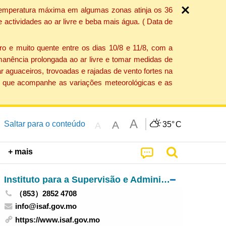
a temperatura máxima em algumas zonas atinja os 36
actividades ao ar livre e beba mais água. ( Data de
o e muito quente entre os dias 10/8 e 11/8, com a
anência prolongada ao ar livre e tomar medidas de
 aguaceiros, trovoadas e rajadas de vento fortes na
ção que acompanhe as variações meteorológicas e as
A
A
Saltar para o conteúdo
35°
C
A
+ mais
Instituto para a Supervisão e Administração Farmacêutica
（853）2852 4708
info@isaf.gov.mo
https://www.isaf.gov.mo