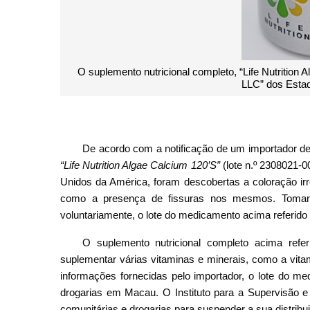
itaquest International
O suplemento nutricional completo, “Life
LLC
De acordo com a notificação de um importador d
“
Life Nutrition Algae Calcium 120’S
”
(lote n.º 2308021-
Unidos da América, foram descobertas a coloração ir
como a presença de fissuras nos mesmos. Tomando
voluntariamente, o lote do medicamento acima referido
O suplemento nutricional completo acima refe
suplementar várias vitaminas e minerais, como a vita
informações fornecidas pelo importador, o lote do me
drogarias em Macau. O Instituto para a Supervisão e 
comunitárias e drogarias para suspender a sua distribu