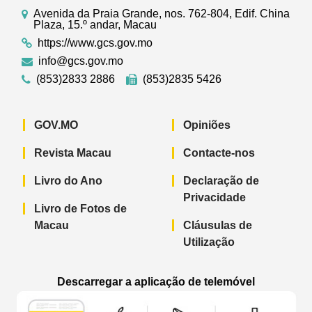
Avenida da Praia Grande, nos. 762-804, Edif. China
Plaza, 15.º andar, Macau
https://www.gcs.gov.mo
info@gcs.gov.mo
(853)2833 2886
(853)2835 5426
GOV.MO
Opiniões
Revista Macau
Contacte-nos
Livro do Ano
Declaração de
Privacidade
Livro de Fotos de
Macau
Cláusulas de
Utilização
Descarregar a aplicação de telemóvel
Aplicação de telemóvel “Notícias do G
Aplicação de telemóvel “
Aplicação 