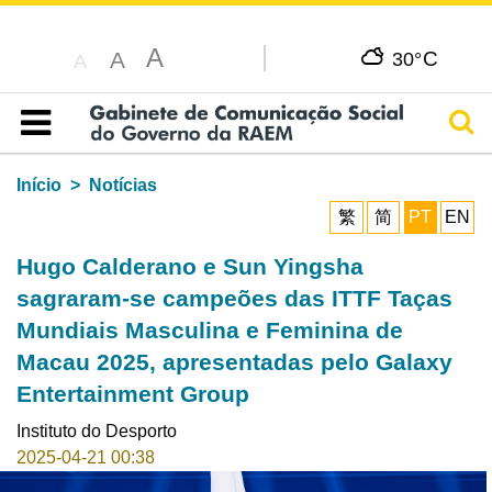
A
C
A
30°
A
Pesq
Índice
Início
Notícias
繁
简
PT
EN
Hugo Calderano e Sun Yingsha
sagraram-se campeões das ITTF Taças
Mundiais Masculina e Feminina de
Macau 2025, apresentadas pelo Galaxy
Entertainment Group
Instituto do Desporto
2025-04-21 00:38