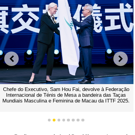
ANTERIOR
SEGU
Chefe do Executivo, Sam Hou Fai, devolve à Federação
Internacional de Ténis de Mesa a bandeira das Taças
Mundiais Masculina e Feminina de Macau da ITTF 2025.
1
2
3
4
5
6
7
8