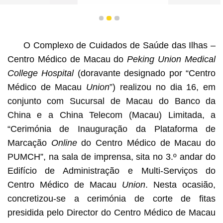
1
2
3
Interface da aplicação de telemóvel da Sucursal de
O Complexo de Cuidados de Saúde das Ilhas –
Macau do Banco da China
Centro Médico de Macau do
Peking Union Medical
College Hospital
(doravante designado por “Centro
Médico de Macau
Union
”) realizou no dia 16, em
conjunto com Sucursal de Macau do Banco da
China e a China Telecom (Macau) Limitada, a
“Cerimónia de Inauguração da Plataforma de
Marcação
Online
do Centro Médico de Macau do
PUMCH”, na sala de imprensa, sita no 3.º andar do
Edifício de Administração e Multi-Serviços do
Centro Médico de Macau
Union
. Nesta ocasião,
concretizou-se a cerimónia de corte de fitas
presidida pelo Director do Centro Médico de Macau