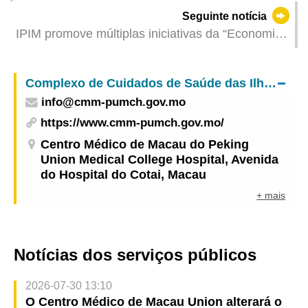
participou num Seminário Internacional
Seguinte notícia
organizado pelo Office of the Ombudsman da
IPIM promove múltiplas iniciativas da “Economia
Tailândia, através de videoconferência
de Estreia @Macau” no primeiro trimestre, para
impulsionar de forma multidimensional a
Complexo de Cuidados de Saúde das Ilhas – Centro Médico de Macau do Peking Union Medical College Hospital
“Economia de Estreia”
info@cmm-pumch.gov.mo
https://www.cmm-pumch.gov.mo/
Centro Médico de Macau do Peking
Union Medical College Hospital, Avenida
do Hospital do Cotai, Macau
+ mais
Notícias dos serviços públicos
2026-07-30 13:10
O Centro Médico de Macau Union alterará o