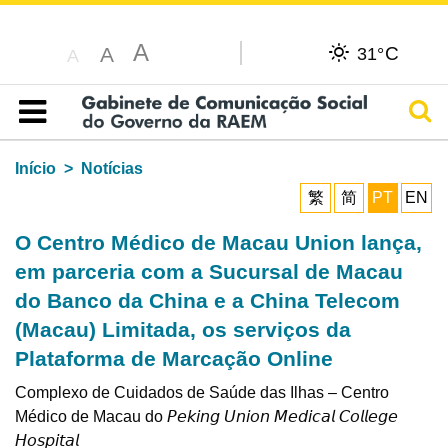
A
C
A
31°
A
Pesq
Índice
Início
Notícias
繁
简
PT
EN
O Centro Médico de Macau Union lança,
em parceria com a Sucursal de Macau
do Banco da China e a China Telecom
(Macau) Limitada, os serviços da
Plataforma de Marcação Online
Complexo de Cuidados de Saúde das Ilhas – Centro
Médico de Macau do 𝘗𝘦𝘬𝘪𝘯𝘨 𝘜𝘯𝘪𝘰𝘯 𝘔𝘦𝘥𝘪𝘤𝘢𝘭 𝘊𝘰𝘭𝘭𝘦𝘨𝘦
𝘏𝘰𝘴𝘱𝘪𝘵𝘢𝘭